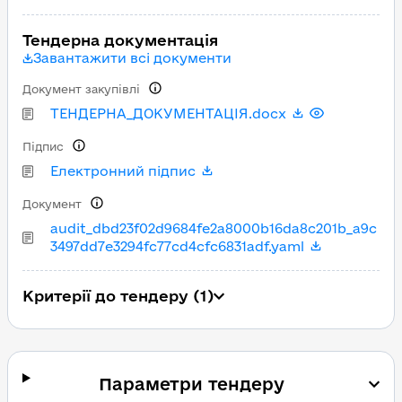
Тендерна документація
Завантажити всі документи
Документ закупівлі
ТЕНДЕРНА_ДОКУМЕНТАЦІЯ.docx
Підпис
Електронний підпис
Документ
audit_dbd23f02d9684fe2a8000b16da8c201b_a9c
3497dd7e3294fc77cd4cfc6831adf.yaml
Критерії до тендеру (1)
Параметри тендеру