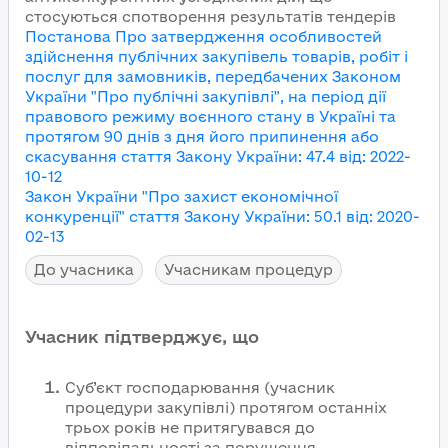
стосуються спотворення результатів тендерів
Постанова Про затвердження особливостей
здійснення публічних закупівель товарів, робіт і
послуг для замовників, передбачених Законом
України "Про публічні закупівлі", на період дії
правового режиму воєнного стану в Україні та
протягом 90 днів з дня його припинення або
скасування
стаття Закону України
:
47.4
від
:
2022-
10-12
Закон України "Про захист економічної
конкуренції"
стаття Закону України
:
50.1
від
:
2020-
02-13
До учасника
Учасникам процедур
Учасник підтверджує, що
Суб’єкт господарювання (учасник
процедури закупівлі) протягом останніх
трьох років не притягувався до
відповідальності за порушення,