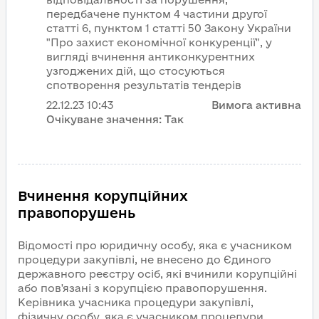
передбачене пунктом 4 частини другої
статті 6, пунктом 1 статті 50 Закону України
"Про захист економічної конкуренції", у
вигляді вчинення антиконкурентних
узгоджених дій, що стосуються
спотворення результатів тендерів
22.12.23
10:43
Вимога активна
Очікуване значення:
Так
Вчинення корупційних
правопорушень
Відомості про юридичну особу, яка є учасником
процедури закупівлі, не внесено до Єдиного
державного реєстру осіб, які вчинили корупційні
або пов'язані з корупцією правопорушення.
Керівника учасника процедури закупівлі,
фізичну особу, яка є учасником процедури