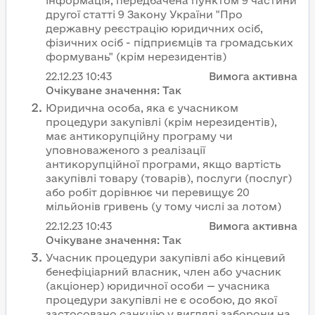
інформація, передбачена пунктом 9 частини
другої статті 9 Закону України "Про
державну реєстрацію юридичних осіб,
фізичних осіб - підприємців та громадських
формувань" (крім нерезидентів)
22.12.23
10:43
Вимога активна
Очікуване значення:
Так
Юридична особа, яка є учасником
процедури закупівлі (крім нерезидентів),
має антикорупційну програму чи
уповноваженого з реалізації
антикорупційної програми, якщо вартість
закупівлі товару (товарів), послуги (послуг)
або робіт дорівнює чи перевищує 20
мільйонів гривень (у тому числі за лотом)
22.12.23
10:43
Вимога активна
Очікуване значення:
Так
Учасник процедури закупівлі або кінцевий
бенефіціарний власник, член або учасник
(акціонер) юридичної особи — учасника
процедури закупівлі не є особою, до якої
застосовано санкцію у вигляді заборони на