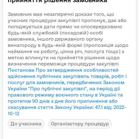
прийняття рішення замовника
Замовник має незаперечні докази того, що
учасник процедури закупівлі пропонує, дає або
погоджується дати прямо чи опосередковано
будь-якій службовій (посадовій) особі
замовника, іншого державного органу
винагороду в будь-якій формі (пропозиція щодо
наймання на роботу, цінна річ, послуга тощо) з
метою вплинути на прийняття рішення щодо
визначення переможця процедури закупівлі
Постанова Про затвердження особливостей
здійснення публічних закупівель товарів, робіт і
послуг для замовників, передбачених Законом
України "Про публічні закупівлі", на період дії
правового режиму воєнного стану в Україні та
протягом 90 днів з дня його припинення або
скасування
стаття Закону України
:
47.1
від
:
2022-
10-12
До учасника
Організатору процедур