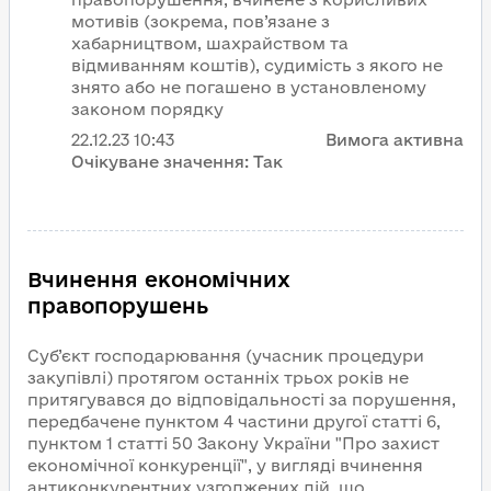
мотивів (зокрема, пов’язане з
хабарництвом, шахрайством та
відмиванням коштів), судимість з якого не
знято або не погашено в установленому
законом порядку
22.12.23
10:43
Вимога активна
Очікуване значення:
Так
Вчинення економічних
правопорушень
Суб’єкт господарювання (учасник процедури
закупівлі) протягом останніх трьох років не
притягувався до відповідальності за порушення,
передбачене пунктом 4 частини другої статті 6,
пунктом 1 статті 50 Закону України "Про захист
економічної конкуренції", у вигляді вчинення
антиконкурентних узгоджених дій, що