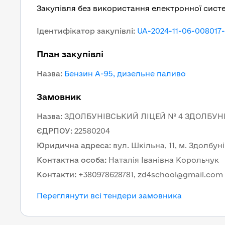
Закупівля без використання електронної сист
Ідентифікатор закупівлі
:
UA-2024-11-06-008017
План закупівлі
Назва
:
Бензин А-95, дизельне паливо
Замовник
Назва
:
ЗДОЛБУНІВСЬКИЙ ЛІЦЕЙ № 4 ЗДОЛБУНІ
ЄДРПОУ
:
22580204
Юридична адреса
:
вул. Шкільна, 11, м. Здолбун
Контактна особа
:
Наталія Іванівна Корольчук
Контакти
:
+380978628781, zd4school@gmail.com
Переглянути всі тендери замовника