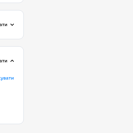
ати
ати
кувати