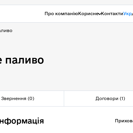
Про компанію
Корисне
Контакти
Укр
аливо
е паливо
е паливо
Звернення (0)
Договори (1)
інформація
Прихов