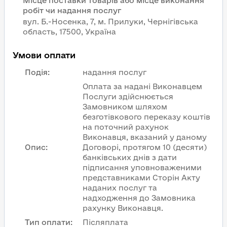
Місце поставки товарів або місце виконання
робіт чи надання послуг
вул. Б.-Носенка, 7, м. Прилуки, Чернігівська
область, 17500, Україна
Умови оплати
Подія
:
надання послуг
Оплата за надані Виконавцем
Послуги здійснюється
Замовником шляхом
безготівкового переказу коштів
на поточний рахунок
Виконавця, вказаний у даному
Опис
:
Договорі, протягом 10 (десяти)
банківських днів з дати
підписання уповноваженими
представниками Сторін Акту
наданих послуг та
надходження до Замовника
рахунку Виконавця.
Тип оплати
:
Післяплата