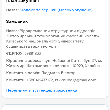
План закупівлі
Назва
:
Молоко та вершки (молоко згущене)
Замовник
Назва
:
Відокремлений структурний підрозділ
Житомирський технологічний фаховий коледж
Київського національного університету
будівництва і архітектури
ЄДРПОУ
:
39891833
Юридична адреса
:
вул. Небесної Сотні, буд. 37, м.
Житомир, Житомирська область, 10029, Україна
Контактна особа
:
Людмила Білогор
Контакти
:
+380412473172, ztkknuba1@gmail.com
Переглянути всі тендери замовника