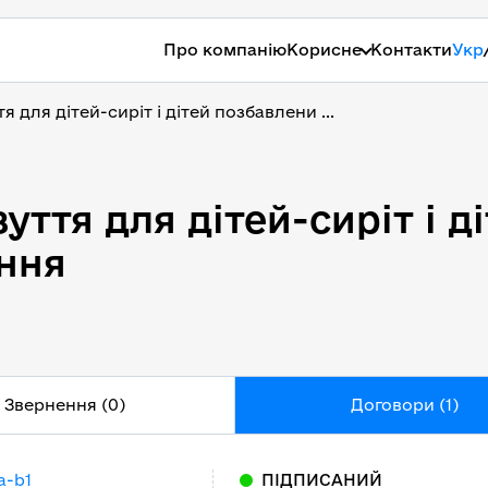
Про компанію
Корисне
Контакти
Укр
 для дітей-сиріт і дітей позбавлени ...
уття для дітей-сиріт і 
уття для дітей-сиріт і д
Звернення (0)
Договори (1)
a-b1
ПІДПИСАНИЙ