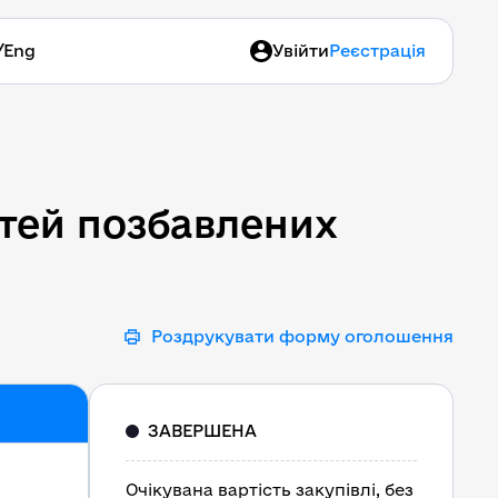
/
Eng
Увійти
Реєстрація
дітей позбавлених батькі
ітей позбавлених
Роздрукувати форму оголошення
ЗАВЕРШЕНА
Очікувана вартість закупівлі, без