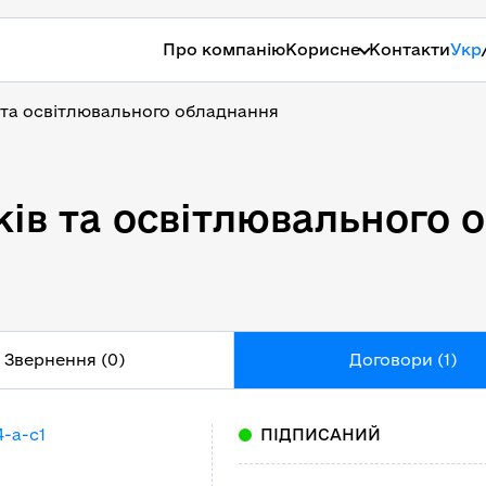
Про компанію
Корисне
Контакти
Укр
 та освітлювального обладнання
ків та освітлювального 
ків та освітлювального 
Звернення (0)
Договори (1)
-a-c1
ПІДПИСАНИЙ