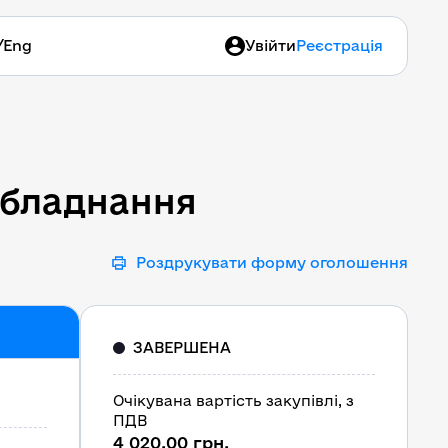
/
Eng
Увійти
Реєстрація
обладнання
обладнання
Роздрукувати форму оголошення
ЗАВЕРШЕНА
Очікувана вартість закупівлі, з
ПДВ
4 020,00 грн.