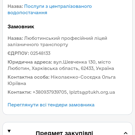
Назва
:
Послуги з централізованого
водопостачання
Замовник
Назва
:
Люботинський професійний ліцей
залізничного транспорту
ЄДРПОУ
:
02548133
Юридична адреса
:
вул.Шевченка 130, місто
Люботин, Харківська область, 62433, Україна
Контактна особа
:
Ніколаєнко-Сосєдка Ольга
Юріївна
Контакти
:
+380937939705, lplzts@ptukh.org.ua
Переглянути всі тендери замовника
Предмет закупівлі