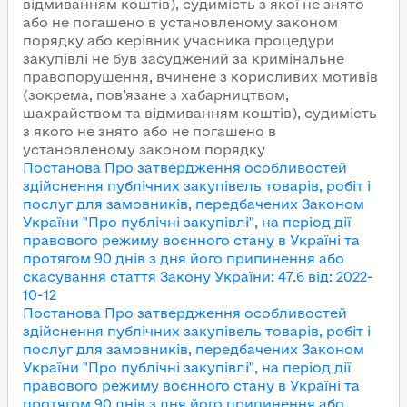
відмиванням коштів), судимість з якої не знято
або не погашено в установленому законом
порядку або керівник учасника процедури
закупівлі не був засуджений за кримінальне
правопорушення, вчинене з корисливих мотивів
(зокрема, пов’язане з хабарництвом,
шахрайством та відмиванням коштів), судимість
з якого не знято або не погашено в
установленому законом порядку
Постанова Про затвердження особливостей
здійснення публічних закупівель товарів, робіт і
послуг для замовників, передбачених Законом
України "Про публічні закупівлі", на період дії
правового режиму воєнного стану в Україні та
протягом 90 днів з дня його припинення або
скасування
стаття Закону України
:
47.6
від
:
2022-
10-12
Постанова Про затвердження особливостей
здійснення публічних закупівель товарів, робіт і
послуг для замовників, передбачених Законом
України "Про публічні закупівлі", на період дії
правового режиму воєнного стану в Україні та
протягом 90 днів з дня його припинення або