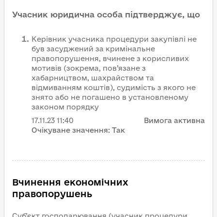
Учасник юридична особа підтверджує, що
Керівник учасника процедури закупівлі не
був засуджений за кримінальне
правопорушення, вчинене з корисливих
мотивів (зокрема, пов’язане з
хабарництвом, шахрайством та
відмиванням коштів), судимість з якого не
знято або не погашено в установленому
законом порядку
17.11.23
11:40
Вимога активна
Очікуване значення:
Так
Вчинення економічних
правопорушень
Суб’єкт господарювання (учасник процедури