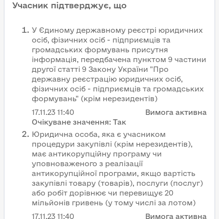
Учасник підтверджує, що
У Єдиному державному реєстрі юридичних
осіб, фізичних осіб - підприємців та
громадських формувань присутня
інформація, передбачена пунктом 9 частини
другої статті 9 Закону України "Про
державну реєстрацію юридичних осіб,
фізичних осіб - підприємців та громадських
формувань" (крім нерезидентів)
17.11.23
11:40
Вимога активна
Очікуване значення:
Так
Юридична особа, яка є учасником
процедури закупівлі (крім нерезидентів),
має антикорупційну програму чи
уповноваженого з реалізації
антикорупційної програми, якщо вартість
закупівлі товару (товарів), послуги (послуг)
або робіт дорівнює чи перевищує 20
мільйонів гривень (у тому числі за лотом)
17.11.23
11:40
Вимога активна