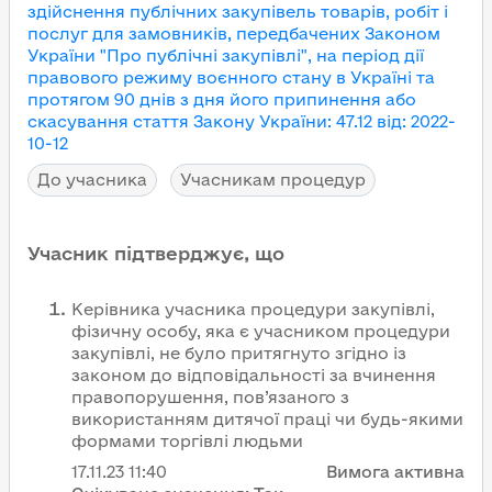
здійснення публічних закупівель товарів, робіт і
послуг для замовників, передбачених Законом
України "Про публічні закупівлі", на період дії
правового режиму воєнного стану в Україні та
протягом 90 днів з дня його припинення або
скасування
стаття Закону України
:
47.12
від
:
2022-
10-12
До учасника
Учасникам процедур
Учасник підтверджує, що
Керівника учасника процедури закупівлі,
фізичну особу, яка є учасником процедури
закупівлі, не було притягнуто згідно із
законом до відповідальності за вчинення
правопорушення, пов’язаного з
використанням дитячої праці чи будь-якими
формами торгівлі людьми
17.11.23
11:40
Вимога активна