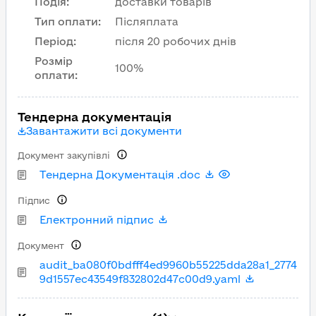
Подія
:
доставки товарів
Тип оплати
:
Післяплата
Період
:
після 20 робочих днів
Розмір
100%
оплати
:
Тендерна документація
Завантажити всі документи
Документ закупівлі
Тендерна Документація .doc
Підпис
Електронний підпис
Документ
audit_ba080f0bdfff4ed9960b55225dda28a1_2774
9d1557ec43549f832802d47c00d9.yaml