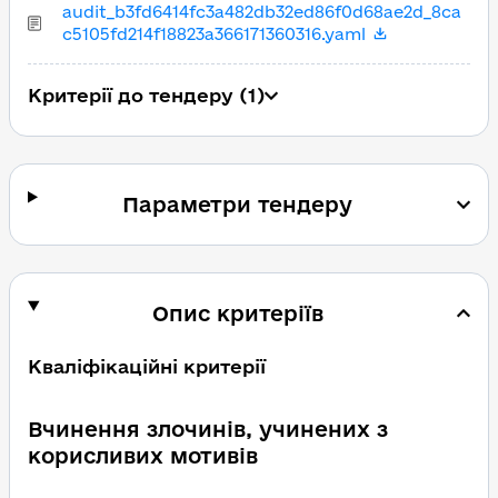
audit_b3fd6414fc3a482db32ed86f0d68ae2d_8ca
c5105fd214f18823a366171360316.yaml
Критерії до тендеру (1)
Параметри тендеру
Опис критеріїв
Кваліфікаційні критерії
Вчинення злочинів, учинених з
корисливих мотивів