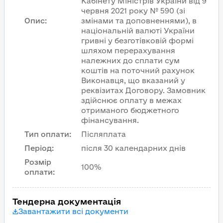
Кабінету Міністрів України від 9
червня 2021 року № 590 (зі
Опис
:
змінами та доповненнями), в
національній валюті України
гривні у безготівковій формі
шляхом перерахування
належних до сплати сум
коштів на поточний рахунок
Виконавця, що вказаний у
реквізитах Договору. Замовник
здійснює оплату в межах
отриманого бюджетного
фінансування.
Тип оплати
:
Післяплата
Період
:
після 30 календарних днів
Розмір
100%
оплати
:
Тендерна документація
Завантажити всі документи