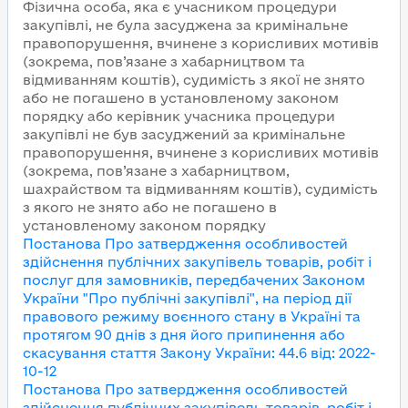
Фізична особа, яка є учасником процедури
закупівлі, не була засуджена за кримінальне
правопорушення, вчинене з корисливих мотивів
(зокрема, пов’язане з хабарництвом та
відмиванням коштів), судимість з якої не знято
або не погашено в установленому законом
порядку або керівник учасника процедури
закупівлі не був засуджений за кримінальне
правопорушення, вчинене з корисливих мотивів
(зокрема, пов’язане з хабарництвом,
шахрайством та відмиванням коштів), судимість
з якого не знято або не погашено в
установленому законом порядку
Постанова Про затвердження особливостей
здійснення публічних закупівель товарів, робіт і
послуг для замовників, передбачених Законом
України "Про публічні закупівлі", на період дії
правового режиму воєнного стану в Україні та
протягом 90 днів з дня його припинення або
скасування
стаття Закону України
:
44.6
від
:
2022-
10-12
Постанова Про затвердження особливостей
здійснення публічних закупівель товарів, робіт і