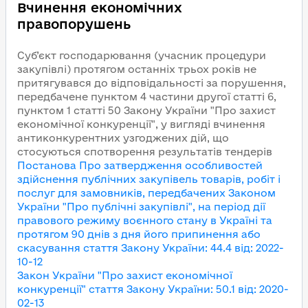
Вчинення економічних
правопорушень
Суб’єкт господарювання (учасник процедури
закупівлі) протягом останніх трьох років не
притягувався до відповідальності за порушення,
передбачене пунктом 4 частини другої статті 6,
пунктом 1 статті 50 Закону України "Про захист
економічної конкуренції", у вигляді вчинення
антиконкурентних узгоджених дій, що
стосуються спотворення результатів тендерів
Постанова Про затвердження особливостей
здійснення публічних закупівель товарів, робіт і
послуг для замовників, передбачених Законом
України "Про публічні закупівлі", на період дії
правового режиму воєнного стану в Україні та
протягом 90 днів з дня його припинення або
скасування
стаття Закону України
:
44.4
від
:
2022-
10-12
Закон України "Про захист економічної
конкуренції"
стаття Закону України
:
50.1
від
:
2020-
02-13