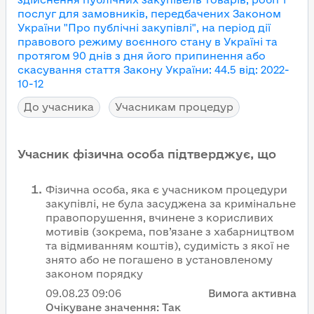
послуг для замовників, передбачених Законом
України "Про публічні закупівлі", на період дії
правового режиму воєнного стану в Україні та
протягом 90 днів з дня його припинення або
скасування
стаття Закону України
:
44.5
від
:
2022-
10-12
До учасника
Учасникам процедур
Учасник фізична особа підтверджує, що
Фізична особа, яка є учасником процедури
закупівлі, не була засуджена за кримінальне
правопорушення, вчинене з корисливих
мотивів (зокрема, пов’язане з хабарництвом
та відмиванням коштів), судимість з якої не
знято або не погашено в установленому
законом порядку
09.08.23
09:06
Вимога активна
Очікуване значення:
Так