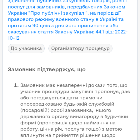
здійснення публічних закупівель товарів, робіт і
послуг для замовників, передбачених Законом
України "Про публічні закупівлі", на період дії
правового режиму воєнного стану в Україні та
протягом 90 днів з дня його припинення або
скасування
стаття Закону України
:
44.1
від
:
2022-
10-12
До учасника
Організатору процедур
Замовник підтверджує, що
Замовник має незаперечні докази того, що
учасник процедури закупівлі пропонує, дає
або погоджується дати прямо чи
опосередковано будь-якій службовій
(посадовій) особі замовника, іншого
державного органу винагороду в будь-якій
формі (пропозиція щодо наймання на
роботу, цінна річ, послуга тощо) з метою
вплинути на прийняття рішення щодо