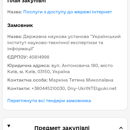
План закупівлі
Назва
:
Послуги з доступу до мережі Інтернет
Замовник
Назва
:
Державна наукова установа "Український
інститут науково-технічної експертизи та
інформації"
ЄДРПОУ
:
40814998
Юридична адреса
:
вул. Антоновича 180, місто
Київ, м. Київ, 03150, Україна
Контактна особа
:
Маркіна Тетяна Миколаївна
Контакти
:
+380445210030, Dny-UkrINTEI@ukr.net
Переглянути всі тендери замовника
Предмет закупівлі