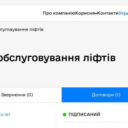
Про компанію
Корисне
Контакти
Укр
слуговування ліфтів
обслуговування ліфтів
обслуговування ліфтів
Звернення (0)
Договори (1)
-c-b1
ПІДПИСАНИЙ