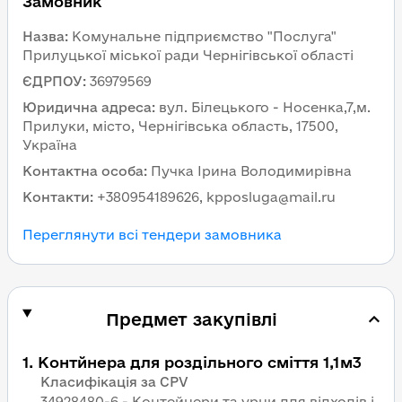
Замовник
Назва
:
Комунальне підприємство "Послуга"
Прилуцької міської ради Чернігівської області
ЄДРПОУ
:
36979569
Юридична адреса
:
вул. Білецького - Носенка,7,м.
Прилуки, місто, Чернігівська область, 17500,
Україна
Контактна особа
:
Пучка Ірина Володимирівна
Контакти
:
+380954189626, kpposluga@mail.ru
Переглянути всі тендери замовника
Предмет закупівлі
1
.
Контйнера для роздільного сміття 1,1м3
Класифікація за CPV
34928480-6 - Контейнери та урни для відходів і