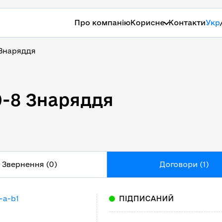
Про компанію
Корисне
Контакти
Укр
 Знаряддя
00-8 Знаряддя
0-8 Знаряддя
Звернення (0)
Договори (1)
-a-b1
ПІДПИСАНИЙ