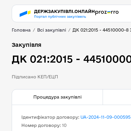
Головна
Всі закупівлі
ДК 021:2015 - 44510000-8
ДК 021:2015 - 445100
Закупівля
ДК 021:2015 - 4451000
Підписано КЕП/ЕЦП
Процедура закупівлі
Ідентифікатор договору
:
UA-2024-11-09-000595
Номер договору
:
10