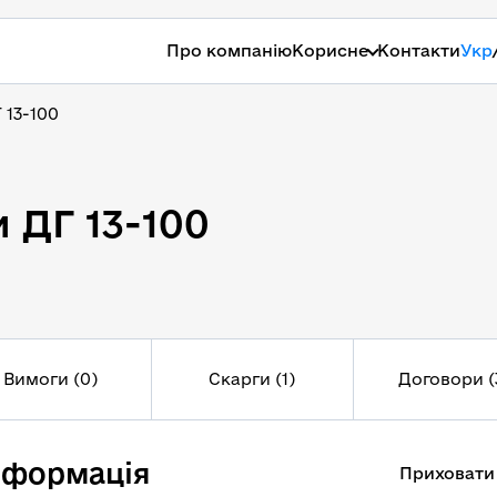
Про компанію
Корисне
Контакти
Укр
 13-100
 ДГ 13-100
 ДГ 13-100
Вимоги (0)
Скарги (1)
Договори (
нформація
Приховати