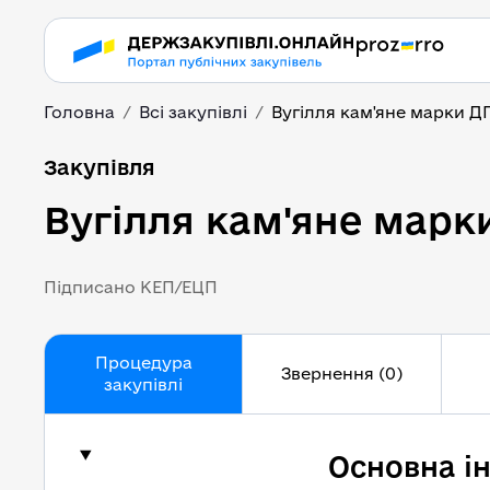
Головна
Всі закупівлі
Вугілля кам'яне марки ДГ
Вугілля кам'яне марки
Закупівля
Вугілля кам'яне марки
Підписано КЕП/ЕЦП
Процедура
Звернення (0)
закупівлі
Основна і