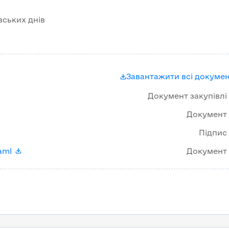
вських днів
Завантажити всі докуме
Документ закупівлі
Документ
Підпис
aml
Документ