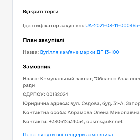
Відкриті торги
Ідентифікатор закупівлі
:
UA-2021-08-11-000465
План закупівлі
Назва
:
Вугілля кам'яне марки ДГ 13-100
Замовник
Назва
:
Комунальний заклад "Обласна база спец
ради
ЄДРПОУ
:
00182024
Юридична адреса
:
вул. Сєдова, буд. 31-А, Запо
Контактна особа
:
Абрамова Олена Миколаївна
Контакти
:
+380612334034, obsms@ukr.net
Переглянути всі тендери замовника