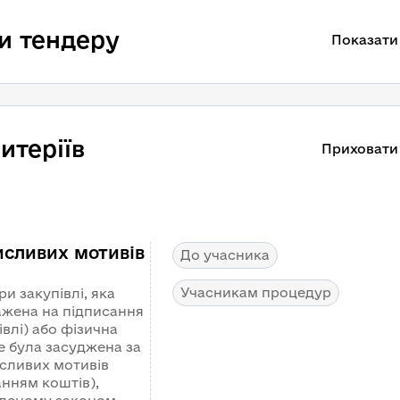
и тендеру
Показати
итеріїв
Приховати
исливих мотивів
До учасника
Учасникам процедур
и закупівлі, яка
ажена на підписання
влі) або фізична
е була засуджена за
сливих мотивів
анням коштів),