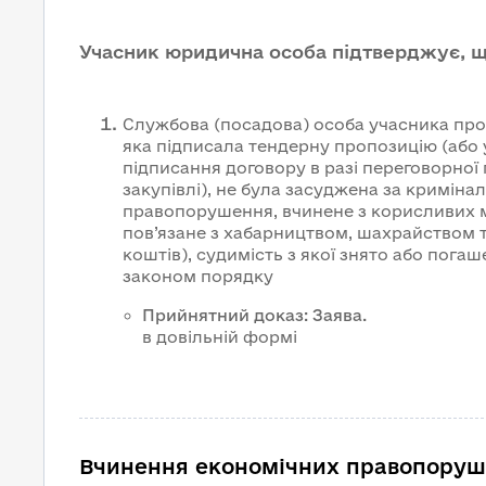
Учасник юридична особа підтверджує, 
Службова (посадова) особа учасника про
яка підписала тендерну пропозицію (або
підписання договору в разі переговорної
закупівлі), не була засуджена за криміна
правопорушення, вчинене з корисливих м
пов’язане з хабарництвом, шахрайством 
коштів), судимість з якої знято або пога
законом порядку
Прийнятний доказ
:
Заява
.
в довільній формі
Вчинення економічних правопоруш