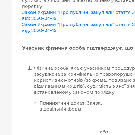
судимість з якої знято або погашено у встан
порядку
Закон України "Про публічні закупівлі"
стаття 
від
:
2020-04-19
Закон України "Про публічні закупівлі"
стаття 
від
:
2020-04-19
Учасник фізична особа підтверджує, що
Фізична особа, яка є учасником процедури
засуджена за кримінальне правопорушен
корисливих мотивів (зокрема, пов’язане 
відмиванням коштів), судимість з якої зн
встановленому законом порядку
Прийнятний доказ
:
Заява
.
в довільній формі
або