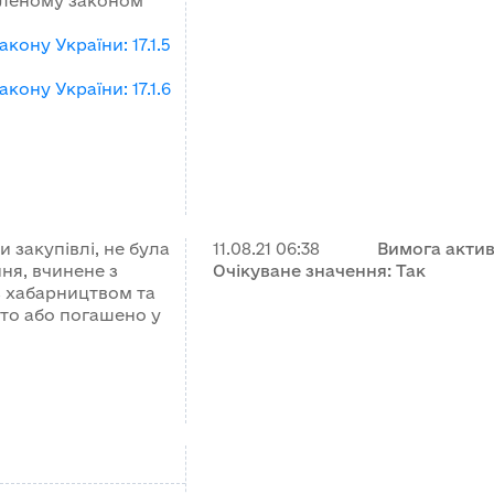
овленому законом
Закону України
:
17.1.5
Закону України
:
17.1.6
 закупівлі, не була
11.08.21
06:38
Вимога акти
ня, вчинене з
Очікуване значення:
Так
з хабарництвом та
ято або погашено у