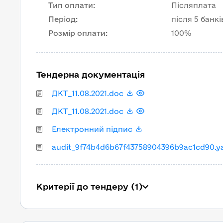
Тип оплати
:
Післяплата
Період
:
після 5 банкі
Розмір оплати
:
100%
Тендерна документація
ДКТ_11.08.2021.doc
ДКТ_11.08.2021.doc
Електронний підпис
audit_9f74b4d6b67f43758904396b9ac1cd90.y
Критерії до тендеру (1)