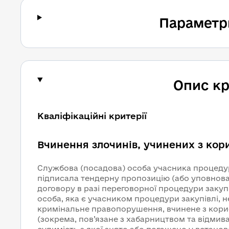
Параметр
Опис кр
Кваліфікаційні критерії
Вчинення злочинів, учинених з кор
Службова (посадова) особа учасника процедур
підписала тендерну пропозицію (або уповнов
договору в разі переговорної процедури закупі
особа, яка є учасником процедури закупівлі, н
кримінальне правопорушення, вчинене з кори
(зокрема, пов’язане з хабарництвом та відмив