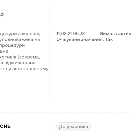
що
цедури закупівлі,
11.08.21
06:38
Вимога акти
 уповноважена на
Очікуване значення:
Так
 процедури
льне
отивів (зокрема,
та відмиванням
шено у встановленому
ень
До учасника