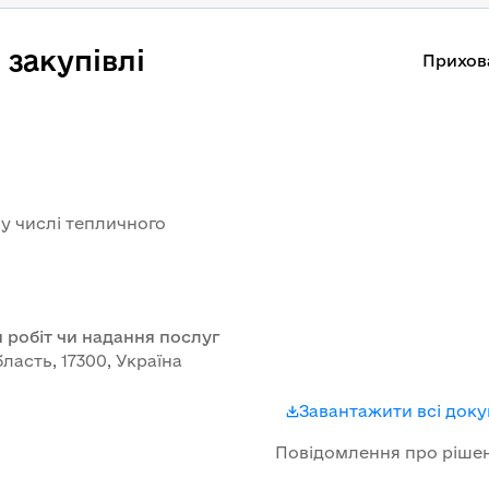
закупівлі
Прихов
у числі тепличного
 робіт чи надання послуг
ласть, 17300, Україна
Завантажити всі док
Повідомлення про ріше