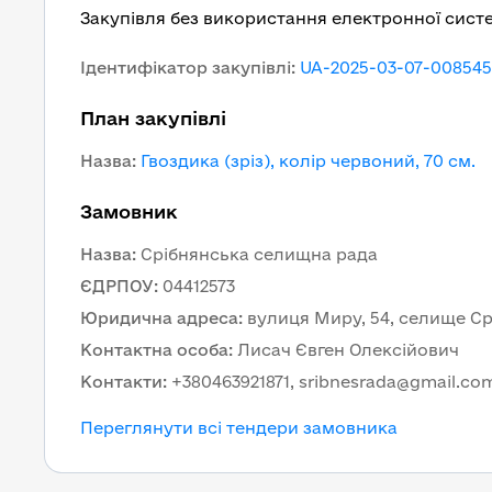
Закупівля без використання електронної сист
Ідентифікатор закупівлі
:
UA-2025-03-07-008545
План закупівлі
Назва
:
Гвоздика (зріз), колір червоний, 70 см.
Замовник
Назва
:
Cрібнянська селищна рада
ЄДРПОУ
:
04412573
Юридична адреса
:
вулиця Миру, 54, селище Срі
Контактна особа
:
Лисач Євген Олексійович
Контакти
:
+380463921871, sribnesrada@gmail.co
Переглянути всі тендери замовника