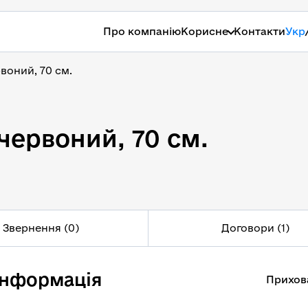
Про компанію
Корисне
Контакти
Укр
рвоний, 70 см.
 червоний, 70 см.
 червоний, 70 см.
Звернення (0)
Договори (1)
інформація
Прихов