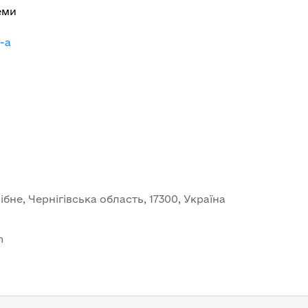
еми
-a
бне, Чернігівська область, 17300, Україна
m