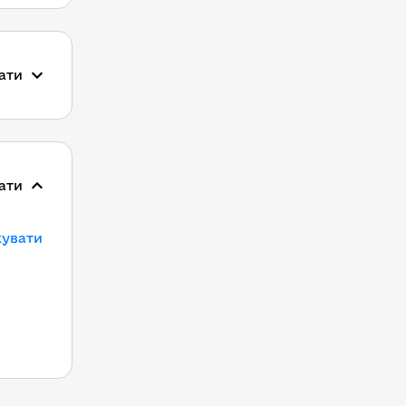
ати
ати
кувати