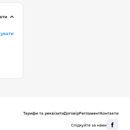
ати
кувати
Тарифи та реквізити
Договір
Регламент
Контакти
Слідкуйте за нами