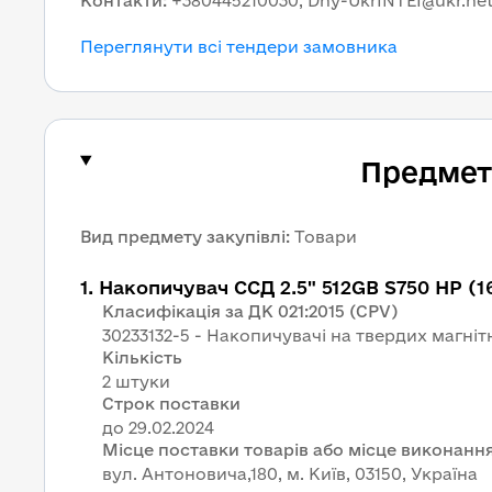
Контакти
:
+380445210030, Dny-UkrINTEI@ukr.ne
Переглянути всі тендери замовника
Предмет 
Вид предмету закупівлі
:
Товари
1
.
Накопичувач ССД 2.5" 512GB S750 HP (
Класифікація за ДК 021:2015 (CPV)
30233132-5 - Накопичувачі на твердих магні
Кількість
2 штуки
Строк поставки
Місце поставки товарів або місце виконання
вул. Антоновича,180, м. Київ, 03150, Україна