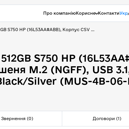
Про компанію
Корисне
Контакти
Укр
GB S750 HP (16L53AA#ABB), Корпус CSV ...
 512GB S750 HP (16L53AA
 512GB S750 HP (16L53AA
шеня M.2 (NGFF), USB 3.
ack/Silver (MUS-4B-06-
Звернення (0)
Договори (1)