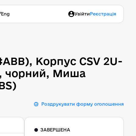
/
Eng
Увійти
Реєстрація
#ABB), Корпус CSV 2U-L
#ABB), Корпус CSV 2U-
1, чорний, Миша
BS)
Роздрукувати форму оголошення
ЗАВЕРШЕНА