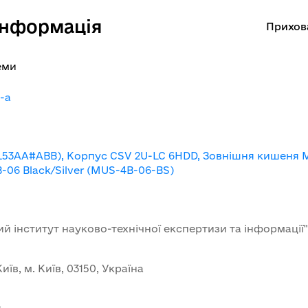
інформація
Прихов
еми
-a
6L53AA#ABB), Корпус CSV 2U-LC 6HDD, Зовнішня кишеня 
-06 Black/Silver (MUS-4B-06-BS)
й інститут науково-технічної експертизи та інформації"
иїв, м. Київ, 03150, Україна