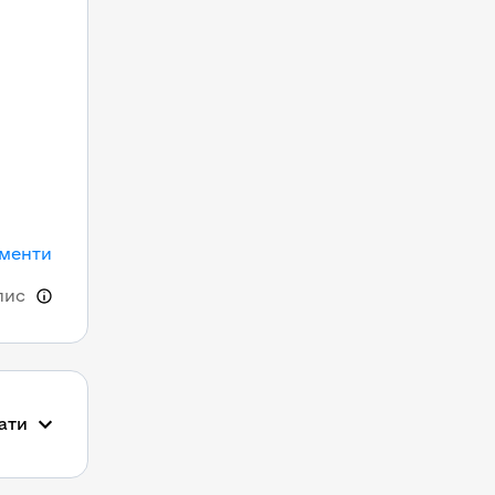
ументи
пис
ати