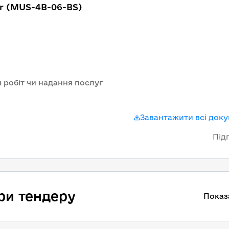
r (MUS-4B-06-BS)
 робіт чи надання послуг
Завантажити всі док
Під
ри тендеру
Показ