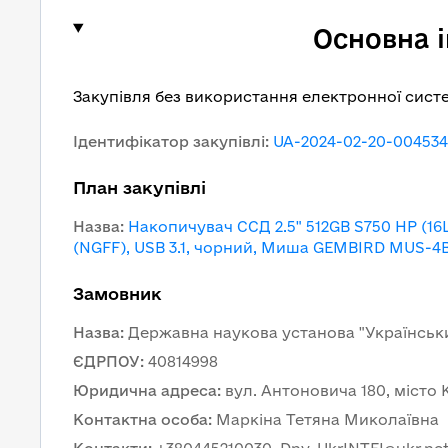
Основна 
Закупівля без використання електронної сист
Ідентифікатор закупівлі
:
UA-2024-02-20-004534
План закупівлі
Назва
:
Накопичувач ССД 2.5" 512GB S750 HP (1
(NGFF), USB 3.1, чорний, Миша GEMBIRD MUS-4B
Замовник
Назва
:
Державна наукова установа "Українськи
ЄДРПОУ
:
40814998
Юридична адреса
:
вул. Антоновича 180, місто К
Контактна особа
:
Маркіна Тетяна Миколаївна