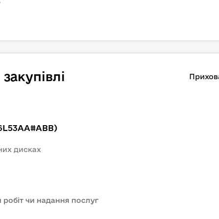
t
закупівлі
Прихов
16L53AA#ABB)
тних дисках
 робіт чи надання послуг