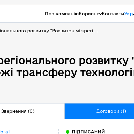
Про компанію
Корисне
Контакти
Укр
онального розвитку "Розвиток міжрегі ...
регіонального розвитку
регіонального розвитку 
жі трансферу технологі
Звернення (0)
Договори (1)
-b-a1
ПІДПИСАНИЙ