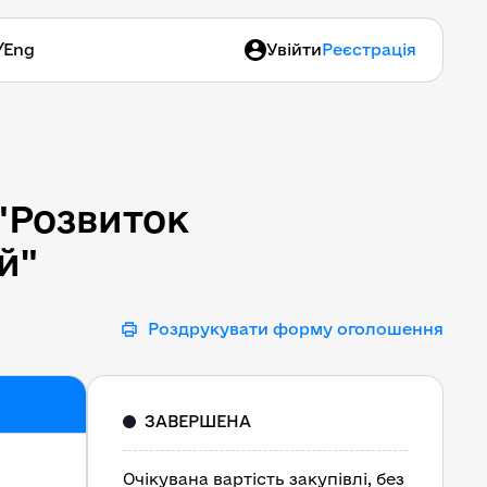
/
Eng
Увійти
Реєстрація
 "Розвиток міжрегіональ
"Розвиток
й"
Роздрукувати форму оголошення
ЗАВЕРШЕНА
Очікувана вартість закупівлі, без