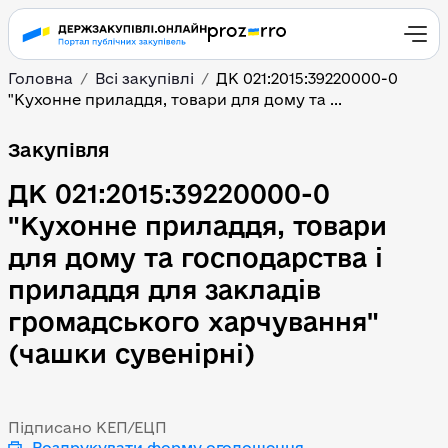
Головна
Всі закупівлі
ДК 021:2015:39220000-0
"Кухонне приладдя, товари для дому та ...
ДК 021:2015:39220000-0
Закупівля
ДК 021:2015:39220000-0
"Кухонне приладдя, товари
для дому та господарства і
приладдя для закладів
громадського харчування"
(чашки сувенірні)
Підписано КЕП/ЕЦП
Роздрукувати форму оголошення