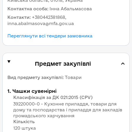
Київська область, 01018, Україна
Контактна особа
:
Інна Абальмасова
Контакти
:
+380442381868,
inna.abalmasova@mfa.gov.ua
Переглянути всі тендери замовника
Предмет закупівлі
Вид предмету закупівлі
:
Товари
1
.
Чашки сувенірні
Класифікація за ДК 021:2015 (CPV)
39220000-0 - Кухонне приладдя, товари для
дому та господарства і приладдя для закладів
громадського харчування
Кількість
120 штука