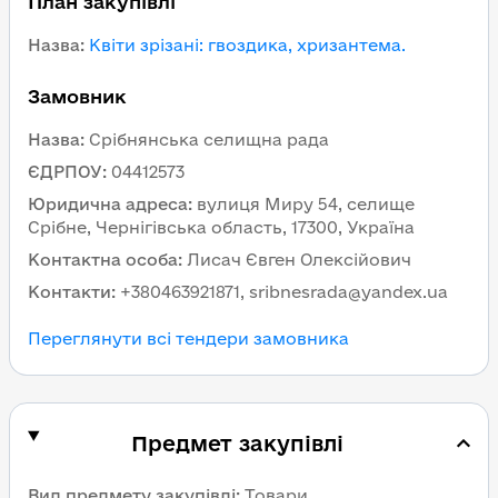
План закупівлі
Назва
:
Квіти зрізані: гвоздика, хризантема.
Замовник
Назва
:
Cрібнянська селищна рада
ЄДРПОУ
:
04412573
Юридична адреса
:
вулиця Миру 54, селище
Срібне, Чернігівська область, 17300, Україна
Контактна особа
:
Лисач Євген Олексійович
Контакти
:
+380463921871, sribnesrada@yandex.ua
Переглянути всі тендери замовника
Предмет закупівлі
Вид предмету закупівлі
:
Товари