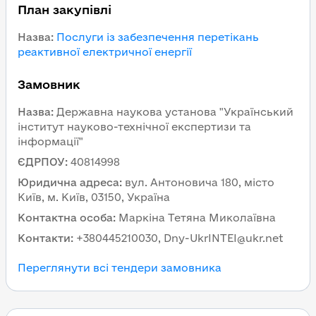
План закупівлі
Назва
:
Послуги із забезпечення перетікань
реактивної електричної енергії
Замовник
Назва
:
Державна наукова установа "Український
інститут науково-технічної експертизи та
інформації"
ЄДРПОУ
:
40814998
Юридична адреса
:
вул. Антоновича 180, місто
Київ, м. Київ, 03150, Україна
Контактна особа
:
Маркіна Тетяна Миколаївна
Контакти
:
+380445210030, Dny-UkrINTEI@ukr.net
Переглянути всі тендери замовника