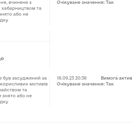
ня, вчинене з
Очікуване значення:
Так
з хабарництвом та
знято або не
ядку
що
е був засуджений за
18.09.23
20:38
Вимога акти
 корисливих мотивів
Очікуване значення:
Так
райством та
е знято або не
ядку