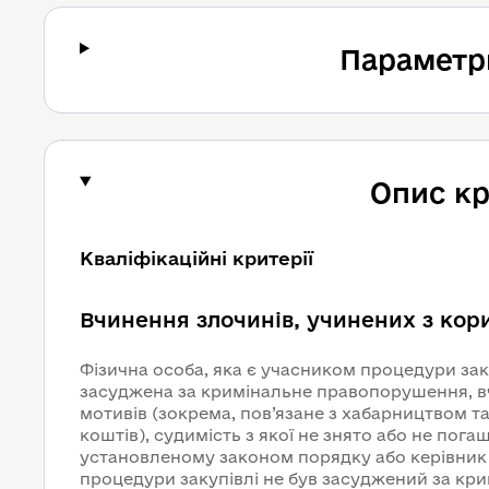
Параметр
Опис кр
Кваліфікаційні критерії
Вчинення злочинів, учинених з кор
Фізична особа, яка є учасником процедури заку
засуджена за кримінальне правопорушення, в
мотивів (зокрема, пов’язане з хабарництвом т
коштів), судимість з якої не знято або не пога
установленому законом порядку або керівник
процедури закупівлі не був засуджений за кр