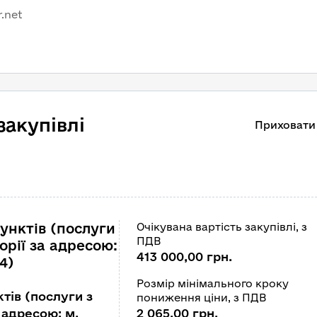
r.net
закупівлі
Приховати
унктів (послуги
Очікувана вартість закупівлі, з
ПДВ
орії за адресою:
413 000,00 грн.
4)
Розмір мінімального кроку
тів (послуги з
пониження ціни, з ПДВ
 адресою: м.
2 065,00 грн.