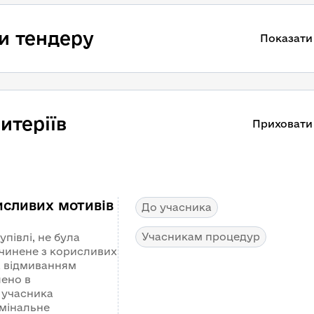
и тендеру
Показати
итеріїв
Приховати
исливих мотивів
До учасника
Учасникам процедур
півлі, не була
чинене з корисливих
а відмиванням
шено в
 учасника
имінальне