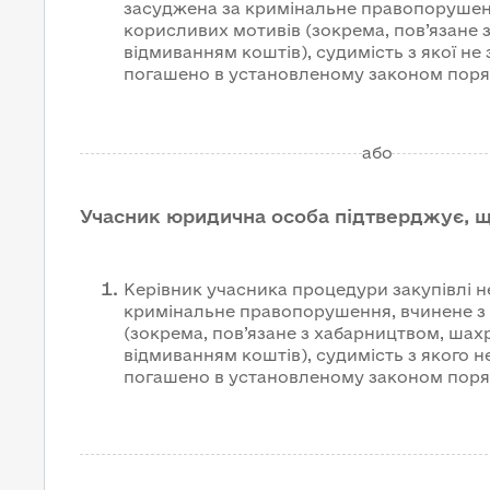
засуджена за кримінальне правопорушен
корисливих мотивів (зокрема, пов’язане 
відмиванням коштів), судимість з якої не 
погашено в установленому законом пор
або
Учасник юридична особа підтверджує, 
Керівник учасника процедури закупівлі н
кримінальне правопорушення, вчинене з
(зокрема, пов’язане з хабарництвом, шах
відмиванням коштів), судимість з якого н
погашено в установленому законом пор