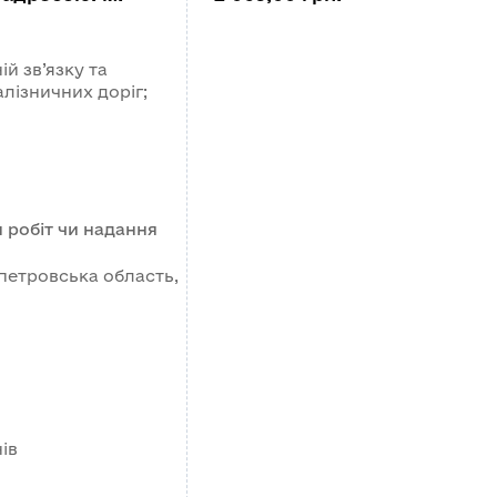
ій зв’язку та
алізничних доріг;
 робіт чи надання
опетровська область,
ів