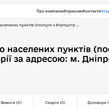
Про компанію
Корисне
Контакти
Укр
селених пунктів (послуги з благоустр ...
 населених пунктів (пос
ю населених пунктів (по
ії за адресою: м. Дніпр
Вимоги (0)
Скарги (0)
Договори (