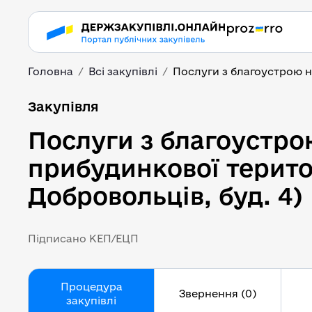
Головна
Всі закупівлі
Послуги з благоустрою на
Послуги з благоустрою
Закупівля
Послуги з благоустро
прибудинкової територ
Добровольців, буд. 4)
Підписано КЕП/ЕЦП
Процедура
Звернення (0)
закупівлі