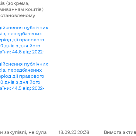
ів (зокрема,
дмиванням коштів),
 установленому
ійснення публічних
ків, передбачених
еріод дії правового
0 днів з дня його
аїни
:
44.6
від
:
2022-
ійснення публічних
ків, передбачених
еріод дії правового
0 днів з дня його
аїни
:
44.5
від
:
2022-
 закупівлі, не була
18.09.23
20:38
Вимога акти