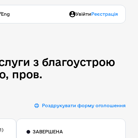
/
Eng
Увійти
Реєстрація
луги з благоустрою приб
слуги з благоустрою
о, пров.
Роздрукувати форму оголошення
1)
ЗАВЕРШЕНА