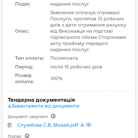
Подія
:
надання послуг
Замовник оплачує отримані
Послуги, протягом 15 робочих
днів з дати отримання рахунку
Опис
:
від Виконавця на підставі
підписаного обома Сторонами
акту прийому-передачі
наданих послуг.
Тип оплати
:
Післяплата
Період
:
після 15 робочих днів
Розмір
100%
оплати
:
Тендерна документація
Завантажити всі документи
Документ закупівлі
Службова С.В. Мазай.pdf
Підпис