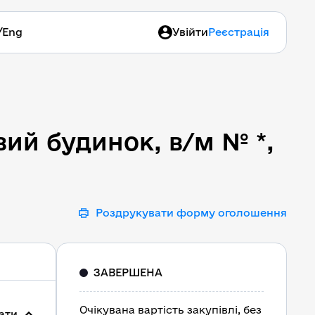
/
Eng
Увійти
Реєстрація
ий будинок, в/м № *, м.
вий будинок, в/м № *,
Роздрукувати форму оголошення
ЗАВЕРШЕНА
Очікувана вартість закупівлі, без
ати