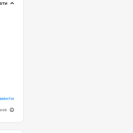
ати
ументи
ння