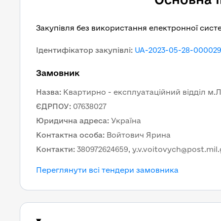
Закупівля без використання електронної сист
Ідентифікатор закупівлі
:
UA-2023-05-28-000029
Замовник
Назва
:
Квартирно - експлуатаційний відділ м.
ЄДРПОУ
:
07638027
Юридична адреса
:
Україна
Контактна особа
:
Войтович Ярина
Контакти
:
380972624659, y.v.voitovych@post.mil
Переглянути всі тендери замовника