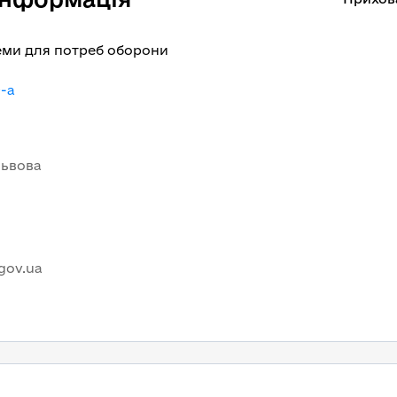
еми для потреб оборони
-a
Львова
.gov.ua