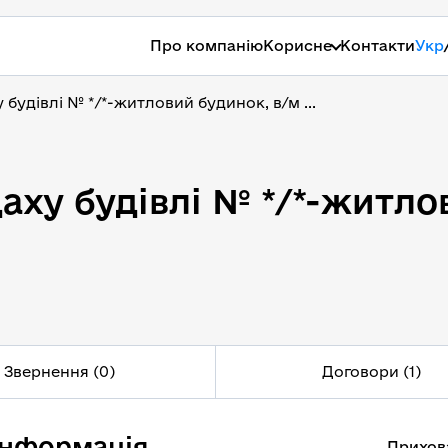
Про компанію
Корисне
Контакти
Укр
будівлі № */*-житловий будинок, в/м ...
ху будівлі № */*-житлов
аху будівлі № */*-житло
Звернення (0)
Договори (1)
інформація
Прихов