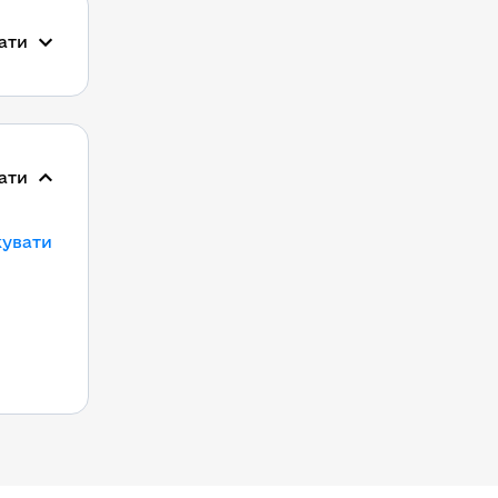
ати
ати
кувати