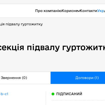
Про компанію
Корисне
Контакти
Укр
ція підвалу гуртожитку
секція підвалу гуртожит
секція підвалу гуртожит
Звернення (0)
Договори (1)
-b-c1
ПІДПИСАНИЙ