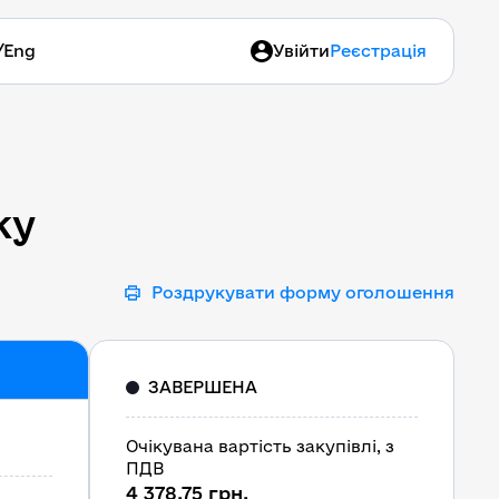
/
Eng
Увійти
Реєстрація
ку
ку
Роздрукувати форму оголошення
ЗАВЕРШЕНА
Очікувана вартість закупівлі, з
ПДВ
4 378,75 грн.