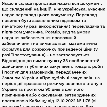
Якщо в складі пропозиції надається документ,
що складений на іншій, ніж українська, учасник
надає переклад цього документу. Переклад
повинен бути засвідченим підписом та
печаткою (у разі використання) перекладача та
підписом учасника. Розмір, вид та умови
надання забезпечення пропозицій -
забезпечення не вимагається; математична
формула для розрахунку приведеної ціни (у
разі її застосування) - не застосовується.
Відповідно до вимог пункту 35 особливостей
здійснення публічних закупівель товарів, робіт
і послуг для замовників, передбачених
Законом України «Про публічні закупівлі», на
період дії правового режиму воєнного стану в
Україні та протягом 90 днів з дня його
припинення або скасування, затверджених
постановою Кабміну від 12.10.2022 № 1178 (зі
змінами) - відкриті торги проводяться без