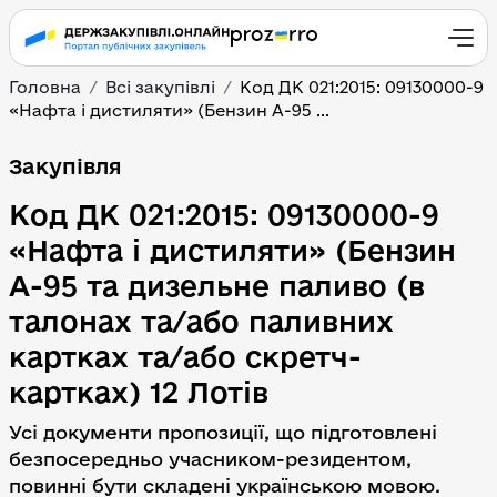
Головна
Всі закупівлі
Код ДК 021:2015: 09130000-9
«Нафта і дистиляти» (Бензин А-95 ...
Код ДК 021:2015: 09130
Закупівля
Код ДК 021:2015: 09130000-9
«Нафта і дистиляти» (Бензин
А-95 та дизельне паливо (в
талонах та/або паливних
картках та/або скретч-
картках) 12 Лотів
Усі документи пропозиції, що підготовлені
безпосередньо учасником-резидентом,
повинні бути складені українською мовою.