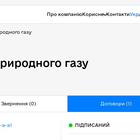
Про компанію
Корисне
Контакти
Укр
родного газу
природного газу
природного газу
Звернення (0)
Договори (1)
-a-a1
ПІДПИСАНИЙ