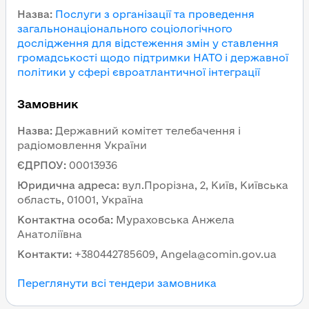
Назва
:
Послуги з організації та проведення
загальнонаціонального соціологічного
дослідження для відстеження змін у ставлення
громадськості щодо підтримки НАТО і державної
політики у сфері євроатлантичної інтеграції
Замовник
Назва
:
Державний комітет телебачення і
радіомовлення України
ЄДРПОУ
:
00013936
Юридична адреса
:
вул.Прорізна, 2, Київ, Київська
область, 01001, Україна
Контактна особа
:
Мураховська Анжела
Анатоліївна
Контакти
:
+380442785609, Angela@comin.gov.ua
Переглянути всі тендери замовника