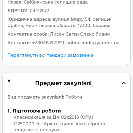
Назва
:
Cрібнянська селищна рада
ЄДРПОУ
:
04412573
Юридична адреса
:
вулиця Миру 54, селище
Срібне, Чернігівська область, 17300, Україна
Контактна особа
:
Лисач Євген Олексійович
Контакти
:
+380463921871, sribnesrada@yandex.ua
Переглянути всі тендери замовника
Предмет закупівлі
Вид предмету закупівлі
:
Роботи
1
.
Підготовчі роботи
Класифікація за ДК 021:2015 (CPV)
71250000-5 - Архітектурні, інженерні та
геодезичні послуги