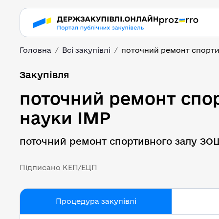
Головна
Всі закупівлі
поточний ремонт спортив
поточний ремонт спор
Закупівля
поточний ремонт спор
науки ІМР
поточний ремонт спортивного залу ЗОШ
Підписано КЕП/ЕЦП
Процедура закупівлі