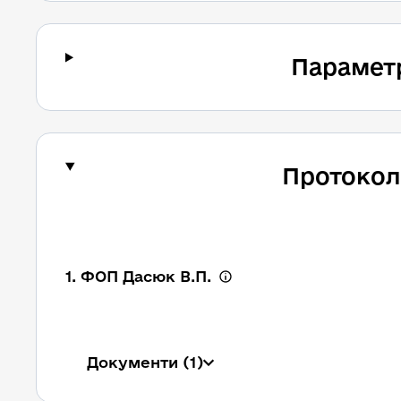
Парамет
Протокол
1. ФОП Дасюк В.П.
Документи
(1)