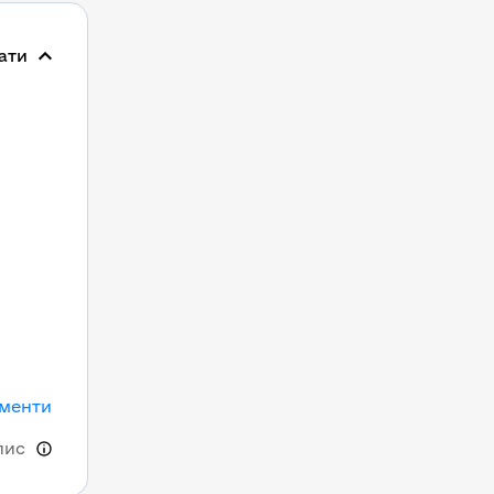
ати
ументи
пис