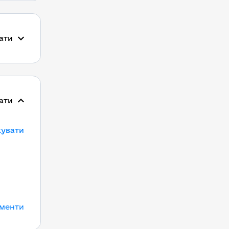
ати
ати
кувати
ументи