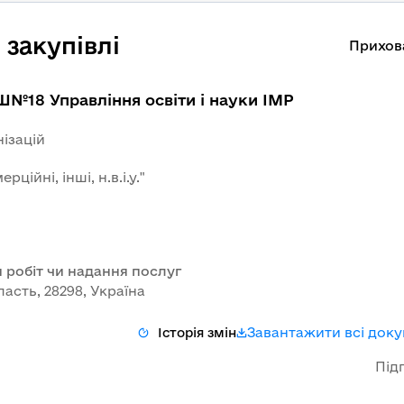
закупівлі
Прихов
№18 Управління освіти і науки ІМР
ізацій
ційні, інші, н.в.і.у."
 робіт чи надання послуг
асть, 28298, Україна
Завантажити всі док
Історія змін
Під