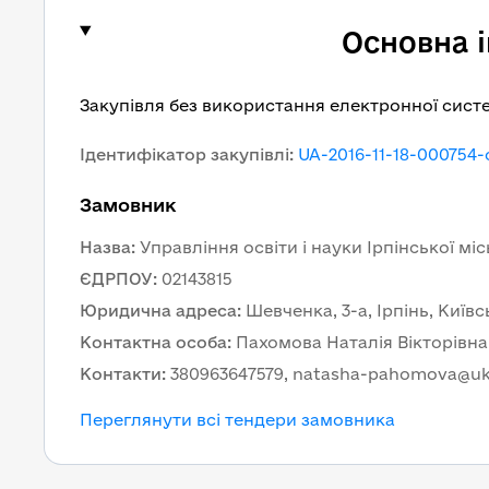
Основна 
Закупівля без використання електронної сист
Ідентифікатор закупівлі
:
UA-2016-11-18-000754-
Замовник
Назва
:
Управління освіти і науки Ірпінської міс
ЄДРПОУ
:
02143815
Юридична адреса
:
Шевченка, 3-а, Ірпінь, Київс
Контактна особа
:
Пахомова Наталія Вікторівна
Контакти
:
380963647579, natasha-pahomova@uk
Переглянути всі тендери замовника