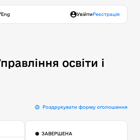
/
Eng
Увійти
Реєстрація
равління освіти і наук
равління освіти і
Роздрукувати форму оголошення
ЗАВЕРШЕНА