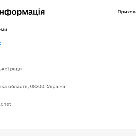
інформація
Прихов
еми
c
ької ради
ька область, 08200, Україна
r.net