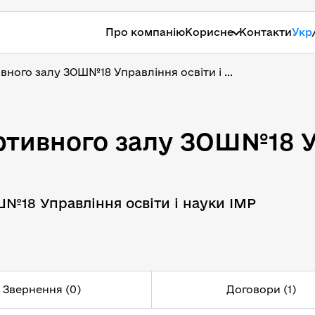
Про компанію
Корисне
Контакти
Укр
ного залу ЗОШ№18 Управління освіти і ...
тивного залу ЗОШ№18 Уп
тивного залу ЗОШ№18 Уп
№18 Управління освіти і науки ІМР
Звернення (0)
Договори (1)