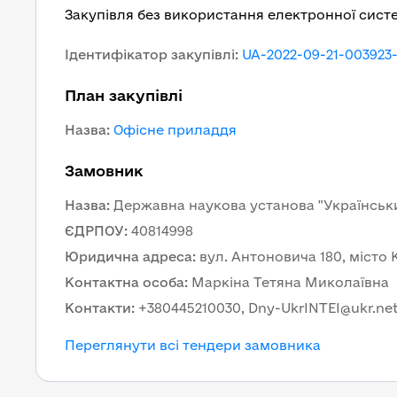
Закупівля без використання електронної сист
Ідентифікатор закупівлі
:
UA-2022-09-21-003923
План закупівлі
Назва
:
Офісне приладдя
Замовник
Назва
:
Державна наукова установа "Українськи
ЄДРПОУ
:
40814998
Юридична адреса
:
вул. Антоновича 180, місто К
Контактна особа
:
Маркіна Тетяна Миколаївна
Контакти
:
+380445210030, Dny-UkrINTEI@ukr.ne
Переглянути всі тендери замовника