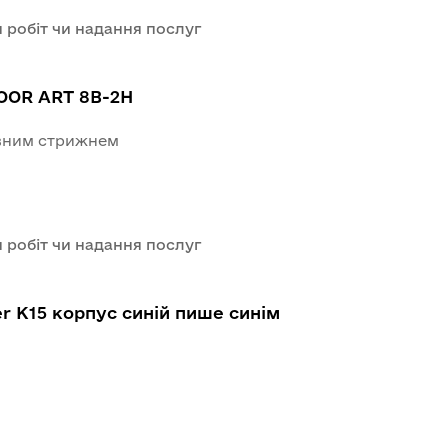
 робіт чи надання послуг
NOOR ART 8B-2H
сувним стрижнем
 робіт чи надання послуг
r K15 корпус синій пише синім