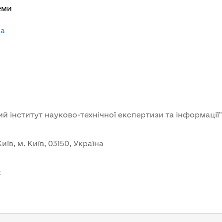
еми
-a
й інститут науково-технічної експертизи та інформації"
иїв, м. Київ, 03150, Україна
t