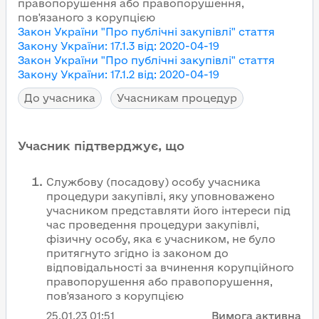
правопорушення або правопорушення,
пов'язаного з корупцією
Закон України "Про публічні закупівлі"
стаття
Закону України
:
17.1.3
від
:
2020-04-19
Закон України "Про публічні закупівлі"
стаття
Закону України
:
17.1.2
від
:
2020-04-19
До учасника
Учасникам процедур
Учасник підтверджує, що
Службову (посадову) особу учасника
процедури закупівлі, яку уповноважено
учасником представляти його інтереси під
час проведення процедури закупівлі,
фізичну особу, яка є учасником, не було
притягнуто згідно із законом до
відповідальності за вчинення корупційного
правопорушення або правопорушення,
пов'язаного з корупцією
25.01.23
01:51
Вимога активна