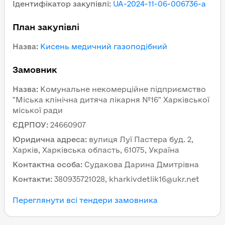
Ідентифікатор закупівлі
:
UA-2024-11-06-006736-a
План закупівлі
Назва
:
Кисень медичний газоподібний
Замовник
Назва
:
Комунальне некомерційне підприємство
"Міська клінічна дитяча лікарня №16" Харківської
міської ради
ЄДРПОУ
:
24660907
Юридична адреса
:
вулиця Луї Пастера буд. 2,
Харків, Харківська область, 61075, Україна
Контактна особа
:
Судакова Дарина Дмитрівна
Контакти
:
380935721028, kharkivdetlik16@ukr.net
Переглянути всі тендери замовника