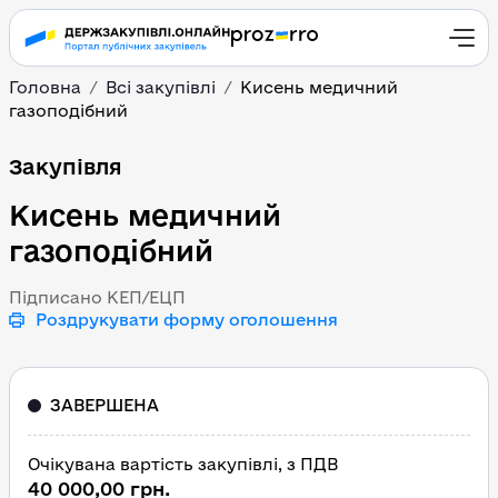
Головна
Всі закупівлі
Кисень медичний
газоподібний
Кисень медичний газоп
Закупівля
Кисень медичний
газоподібний
Підписано КЕП/ЕЦП
Роздрукувати форму оголошення
ЗАВЕРШЕНА
Очікувана вартість закупівлі, з ПДВ
40 000,00 грн.