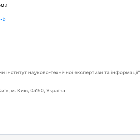
еми
8-b
й інститут науково-технічної експертизи та інформації"
иїв, м. Київ, 03150, Україна
t