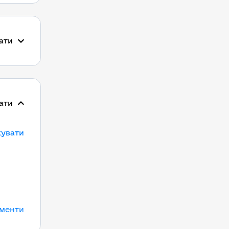
ати
ати
кувати
ументи