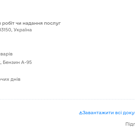
 робіт чи надання послуг
03150, Україна
варів
, Бензин А-95
очих днів
Завантажити всі док
Під