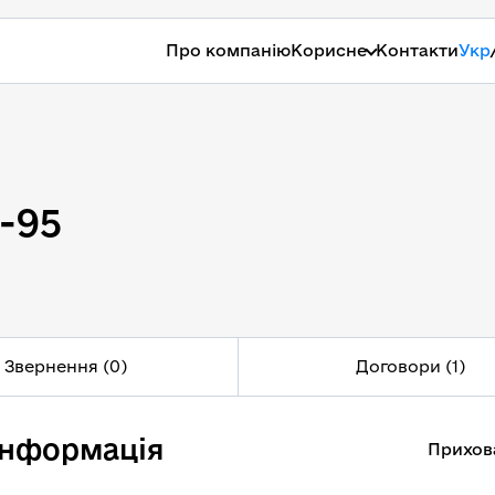
Про компанію
Корисне
Контакти
Укр
А-95
-95
Звернення (0)
Договори (1)
інформація
Прихов