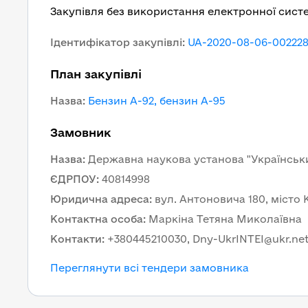
Закупівля без використання електронної сист
Ідентифікатор закупівлі
:
UA-2020-08-06-00222
План закупівлі
Назва
:
Бензин А-92, бензин А-95
Замовник
Назва
:
Державна наукова установа "Українськи
ЄДРПОУ
:
40814998
Юридична адреса
:
вул. Антоновича 180, місто К
Контактна особа
:
Маркіна Тетяна Миколаївна
Контакти
:
+380445210030, Dny-UkrINTEI@ukr.ne
Переглянути всі тендери замовника