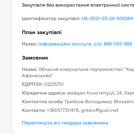
Закупівля без використання електронної сист
Ідентифікатор закупівлі
:
UA-2021-03-24-006284
План закупівлі
Назва
:
Інформаційні послуги, о/р: 888-555-888
Замовник
Назва
:
Обласне комунальне підприємство “Харк
Афанасьєва“
ЄДРПОУ
:
02225751
Юридична адреса
:
майдан Конституції, 24, Харк
Контактна особа
:
Грибков Володимир Михайл
Контакти
:
+380577311478, gribkoff@ukr.net
Переглянути всі тендери замовника