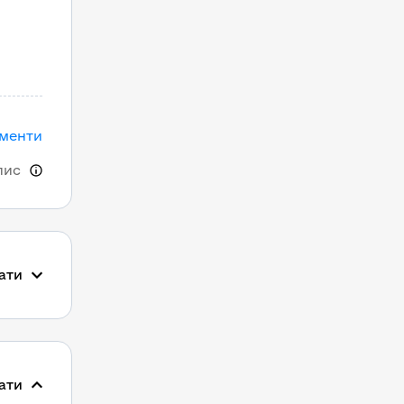
ументи
пис
ати
ати