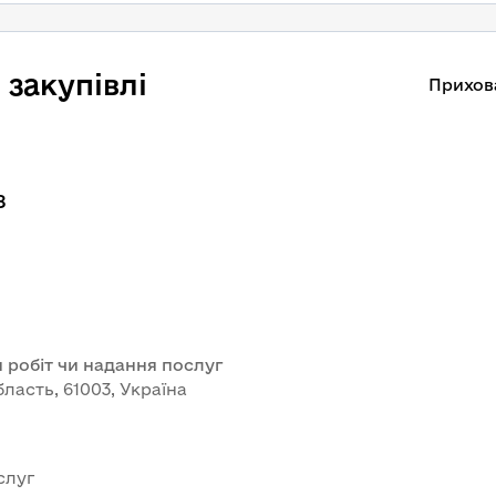
закупівлі
Прихов
8
 робіт чи надання послуг
бласть, 61003, Україна
слуг