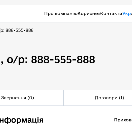
Про компанію
Корисне
Контакти
Укр
р: 888-555-888
 о/р: 888-555-888
 о/р: 888-555-888
Звернення (0)
Договори (1)
інформація
Прихов