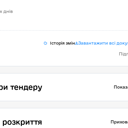
х днів
Завантажити всі док
Історія змін
Під
ри тендеру
Показ
 розкриття
Прихов