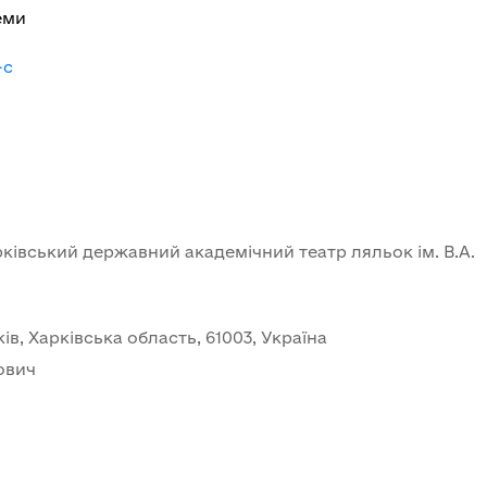
еми
-c
івський державний академічний театр ляльок ім. В.А.
ів, Харківська область, 61003, Україна
ович