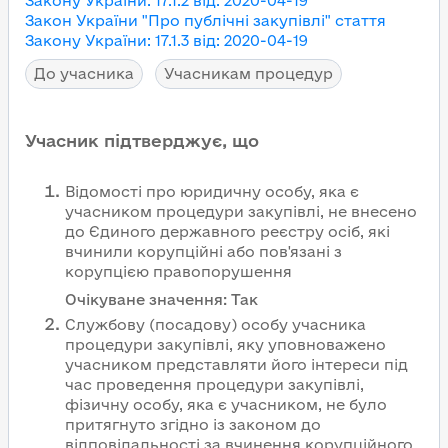
Закону України
:
17.1.2
від
:
2020-04-19
Закон України "Про публічні закупівлі"
стаття
Закону України
:
17.1.3
від
:
2020-04-19
До учасника
Учасникам процедур
Учасник підтверджує, що
Відомості про юридичну особу, яка є
учасником процедури закупівлі, не внесено
до Єдиного державного реєстру осіб, які
вчинили корупційні або пов'язані з
корупцією правопорушення
Очікуване значення:
Так
Службову (посадову) особу учасника
процедури закупівлі, яку уповноважено
учасником представляти його інтереси під
час проведення процедури закупівлі,
фізичну особу, яка є учасником, не було
притягнуто згідно із законом до
відповідальності за вчинення корупційного