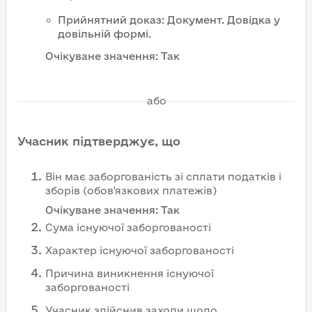
Прийнятний доказ
:
Документ
.
Довідка у
довільній формі.
Очікуване значення:
Так
або
Учасник підтверджує, що
Він має заборгованість зі сплати податків і
зборів (обов'язкових платежів)
Очікуване значення:
Так
Сума існуючої заборгованості
Характер існуючої заборгованості
Причина виникнення існуючої
заборгованості
Учасник здійснив заходи щодо