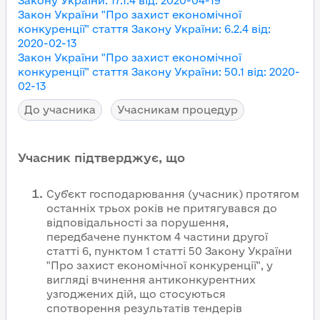
Закону України
:
17.1.4
від
:
2020-04-19
Закон України "Про захист економічної
конкуренції"
стаття Закону України
:
6.2.4
від
:
2020-02-13
Закон України "Про захист економічної
конкуренції"
стаття Закону України
:
50.1
від
:
2020-
02-13
До учасника
Учасникам процедур
Учасник підтверджує, що
Суб'єкт господарювання (учасник) протягом
останніх трьох років не притягувався до
відповідальності за порушення,
передбачене пунктом 4 частини другої
статті 6, пунктом 1 статті 50 Закону України
"Про захист економічної конкуренції", у
вигляді вчинення антиконкурентних
узгоджених дій, що стосуються
спотворення результатів тендерів