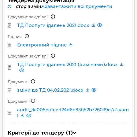
Тендерна документація
Завантажити всі документи
Історія змін
Документ закупівлі
ТД Послуги їдалень 2021.docx
Підпис
Електронний підпис
Документ закупівлі
ТД Послуги їдалень 2021 (з змінами).docx
Документ
зміни до ТД 04.02.2021.docx
Документ
audit_3a008ca1ccd24d6b83b52b726039e7a1.yam
l
Критерії до тендеру (1)