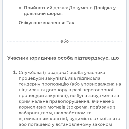
Прийнятний доказ
:
Документ
.
Довідка у
довільній формі.
Очікуване значення:
Так
або
Учасник юридична особа підтверджує, що
Службова (посадова) особа учасника
процедури закупівлі, яка підписала
тендерну пропозицію (або уповноважена на
підписання договору в разі переговорної
процедури закупівлі), не була засуджена за
кримінальне правопорушення, вчинене з
корисливих мотивів (зокрема, пов’язане з
хабарництвом, шахрайством та
відмиванням коштів), судимість з якої знято
або погашено у встановленому законом