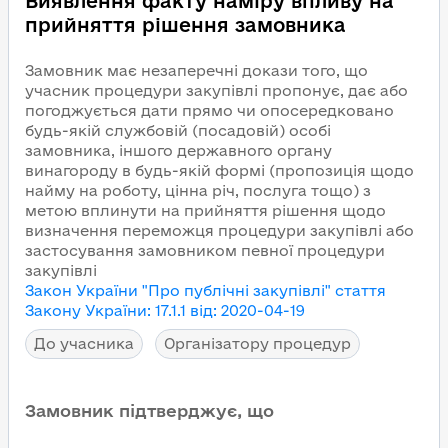
Виявлення факту наміру впливу на
прийняття рішення замовника
Замовник має незаперечні докази того, що
учасник процедури закупівлі пропонує, дає або
погоджується дати прямо чи опосередковано
будь-якій службовій (посадовій) особі
замовника, іншого державного органу
винагороду в будь-якій формі (пропозиція щодо
найму на роботу, цінна річ, послуга тощо) з
метою вплинути на прийняття рішення щодо
визначення переможця процедури закупівлі або
застосування замовником певної процедури
закупівлі
Закон України "Про публічні закупівлі"
стаття
Закону України
:
17.1.1
від
:
2020-04-19
До учасника
Організатору процедур
Замовник підтверджує, що