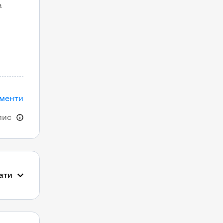
а
ументи
пис
ати