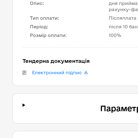
Опис
:
дня прийман
рахунку-фа
Тип оплати
:
Післяплата
Період
:
після 10 ба
Розмір оплати
:
100%
Тендерна документація
Електронний підпис
Парамет