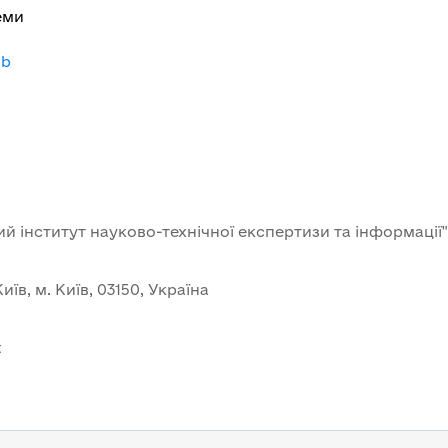
еми
-b
й інститут науково-технічної експертизи та інформації"
иїв, м. Київ, 03150, Україна
t