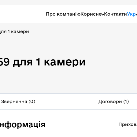
Про компанію
Корисне
Контакти
Укр
ля 1 камери
9 для 1 камери
9 для 1 камери
Звернення (0)
Договори (1)
інформація
Прихов