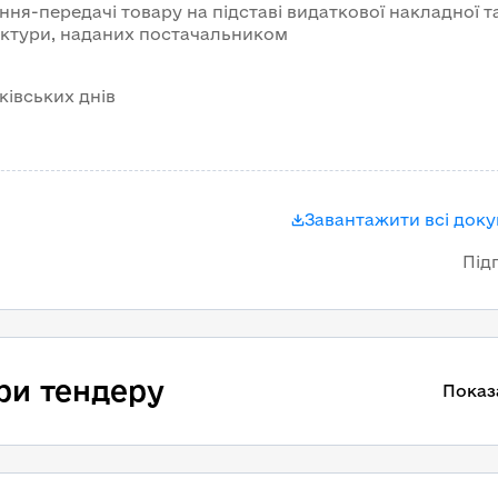
ня-передачі товару на підставі видаткової накладної т
ктури, наданих постачальником
нківських днів
Завантажити всі док
Під
ри тендеру
Показ