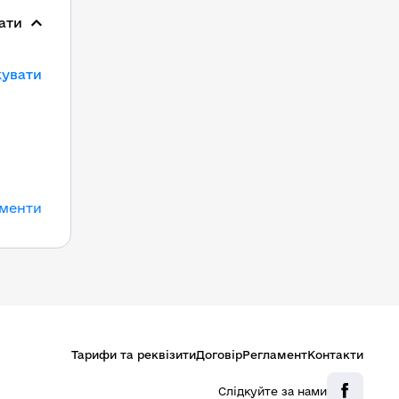
ати
кувати
ументи
Тарифи та реквізити
Договір
Регламент
Контакти
Слідкуйте за нами