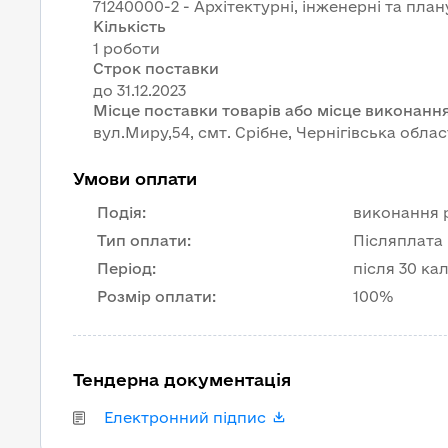
71240000-2 - Архітектурні, інженерні та пла
Кількість
1 роботи
Строк поставки
Місце поставки товарів або місце виконання
вул.Миру,54, смт. Срiбне, Чернігівська облас
Умови оплати
Подія
:
виконання 
Тип оплати
:
Післяплата
Період
:
після 30 ка
Розмір оплати
:
100%
Тендерна документація
Електронний підпис