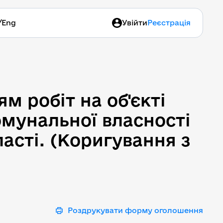
/
Eng
Увійти
Реєстрація
 робіт на об'єкті "Капі
м робіт на об'єкті
омунальної власності
ласті. (Коригування з
Роздрукувати форму оголошення