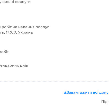
нувальні послуги
 робіт чи надання послуг
ть, 17300, Україна
робіт
лендарних днів
Завантажити всі док
Під