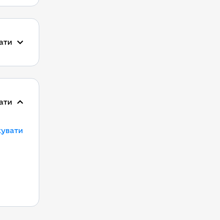
ати
ати
кувати