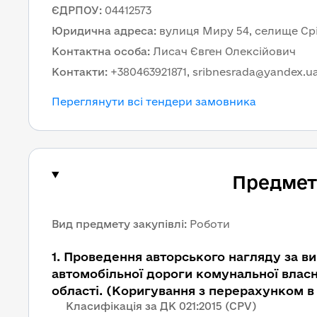
ЄДРПОУ
:
04412573
Юридична адреса
:
вулиця Миру 54, селище Сріб
Контактна особа
:
Лисач Євген Олексійович
Контакти
:
+380463921871, sribnesrada@yandex.u
Переглянути всі тендери замовника
Предмет 
Вид предмету закупівлі
:
Роботи
1
.
Проведення авторського нагляду за ви
автомобільної дороги комунальної власно
області. (Коригування з перерахунком в 
Класифікація за ДК 021:2015 (CPV)