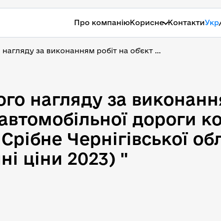
Про компанію
Корисне
Контакти
Укр
агляду за виконанням робіт на об'єкт ...
о нагляду за виконанням
го нагляду за виконання
автомобільної дороги к
 Срібне Чернігівської об
і ціни 2023) "