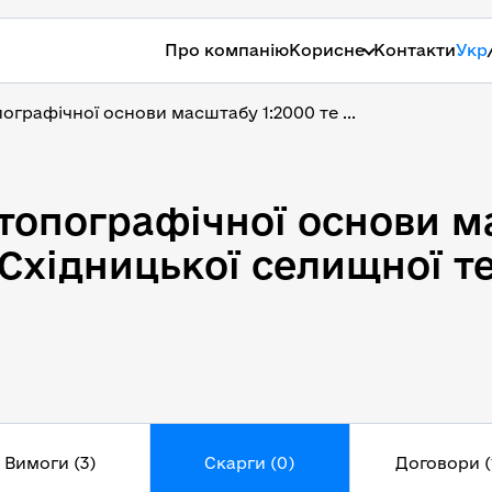
Про компанію
Корисне
Контакти
Укр
ографічної основи масштабу 1:2000 те ...
 топографічної основи м
 топографічної основи м
 Східницької селищної т
Вимоги (3)
Скарги (0)
Договори (