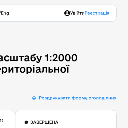
/
Eng
Увійти
Реєстрація
асштабу 1:2000 територі
асштабу 1:2000
ериторіальної
Роздрукувати форму оголошення
1)
ЗАВЕРШЕНА