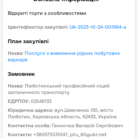
Відкриті торги з особливостями
Ідентифікатор закупівлі
:
UA-2023-10-24-001984-a
План закупівлі
Назва
:
Послуги з вивезення рідких побутових
відходів
Замовник
Назва
:
Люботинський професійний ліцей
залізничного транспорту
ЄДРПОУ
:
02548133
Юридична адреса
:
вул.Шевченка 130, місто
Люботин, Харківська область, 62433, Україна
Контактна особа
:
Ганночка Валерій Сергійович
Контакти
:
+380575531047, ptu_60@ukr.net