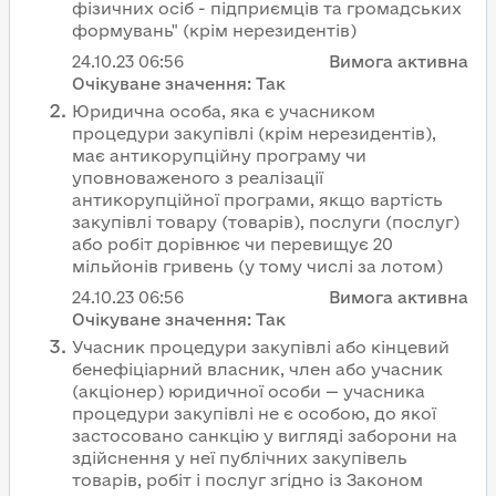
фізичних осіб - підприємців та громадських
формувань" (крім нерезидентів)
24.10.23
06:56
Вимога активна
Очікуване значення:
Так
Юридична особа, яка є учасником
процедури закупівлі (крім нерезидентів),
має антикорупційну програму чи
уповноваженого з реалізації
антикорупційної програми, якщо вартість
закупівлі товару (товарів), послуги (послуг)
або робіт дорівнює чи перевищує 20
мільйонів гривень (у тому числі за лотом)
24.10.23
06:56
Вимога активна
Очікуване значення:
Так
Учасник процедури закупівлі або кінцевий
бенефіціарний власник, член або учасник
(акціонер) юридичної особи — учасника
процедури закупівлі не є особою, до якої
застосовано санкцію у вигляді заборони на
здійснення у неї публічних закупівель
товарів, робіт і послуг згідно із Законом