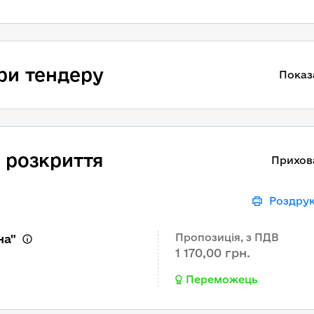
ри тендеру
Показ
 розкриття
Прихов
Роздру
Пропозиція, з ПДВ
на"
1 170,00 грн.
Переможець