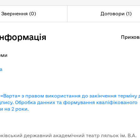
Звернення (0)
Договори (1)
інформація
Прихов
еми
a
Варта» з правом використання до закінчення терміну д
дпису. Обробка данних та формування кваліфікованого
 на 2 роки.
івський державний академічний театр ляльок ім. В.А.