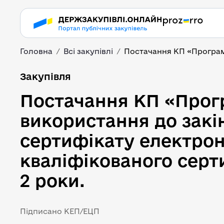
Головна
Всі закупівлі
Постачання КП «Програмн
Постачання КП «Прогр
Закупівля
Постачання КП «Прог
використання до закі
сертифікату електрон
кваліфікованого серт
2 роки.
Підписано КЕП/ЕЦП