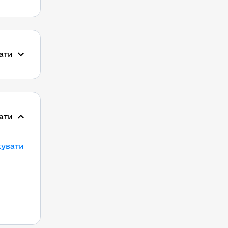
ати
ати
кувати