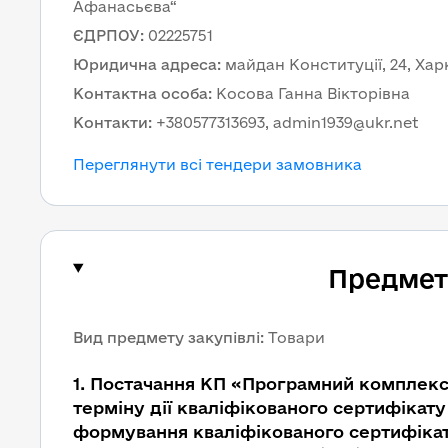
Афанасьєва“
ЄДРПОУ
:
02225751
Юридична адреса
:
майдан Конституції, 24, Харк
Контактна особа
:
Косова Ганна Вікторівна
Контакти
:
+380577313693, admin1939@ukr.net
Переглянути всі тендери замовника
Предмет 
Вид предмету закупівлі
:
Товари
1
.
Постачання КП «Програмний комплекс 
терміну дії кваліфікованого сертифікат
формування кваліфікованого сертифікат