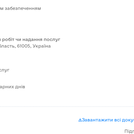
ним забезпеченням
 робіт чи надання послуг
бласть, 61005, Україна
слуг
арних днів
Завантажити всі док
Під