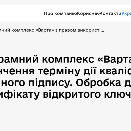
Про компанію
Корисне
Контакти
Укр
ий комплекс «Варта» з правом використ ...
амний комплекс «Варта»
рамний комплекс «Варт
нчення терміну дії квал
ного підпису. Обробка 
ифікату відкритого клю