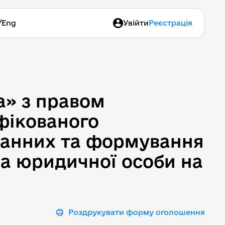
/
Eng
Увійти
Реєстрація
 з правом використання 
а» з правом
іфікованого
данних та формування
ча юридичної особи на
Роздрукувати форму оголошення