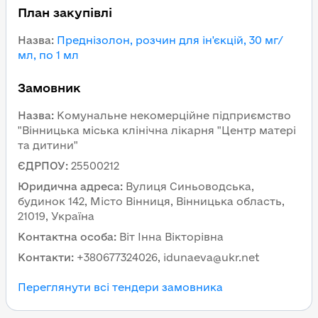
План закупівлі
Назва
:
Преднізолон, розчин для ін'єкцій, 30 мг/
мл, по 1 мл
Замовник
Назва
:
Комунальне некомерційне підприємство
"Вінницька міська клінічна лікарня "Центр матері
та дитини"
ЄДРПОУ
:
25500212
Юридична адреса
:
Вулиця Синьоводська,
будинок 142, Місто Вінниця, Вінницька область,
21019, Україна
Контактна особа
:
Віт Інна Вікторівна
Контакти
:
+380677324026, idunaeva@ukr.net
Переглянути всі тендери замовника