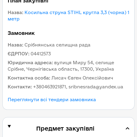
План закупівлі
Назва
:
Косильна струна STIHL кругла 3,3 (чорна) 1
метр
Замовник
Назва
:
Cрібнянська селищна рада
ЄДРПОУ
:
04412573
Юридична адреса
:
вулиця Миру 54, селище
Срібне, Чернігівська область, 17300, Україна
Контактна особа
:
Лисач Євген Олексійович
Контакти
:
+380463921871, sribnesrada@yandex.ua
Переглянути всі тендери замовника
Предмет закупівлі