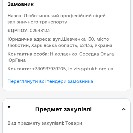
Замовник
Назва
:
Люботинський професійний ліцей
залізничного транспорту
ЄДРПОУ
:
02548133
Юридична адреса
:
вул.Шевченка 130, місто
Люботин, Харківська область, 62433, Україна
Контактна особа
:
Ніколаєнко-Сосєдка Ольга
Юріївна
Контакти
:
+380937939705, lplzts@ptukh.org.ua
Переглянути всі тендери замовника
Предмет закупівлі
Вид предмету закупівлі
:
Товари