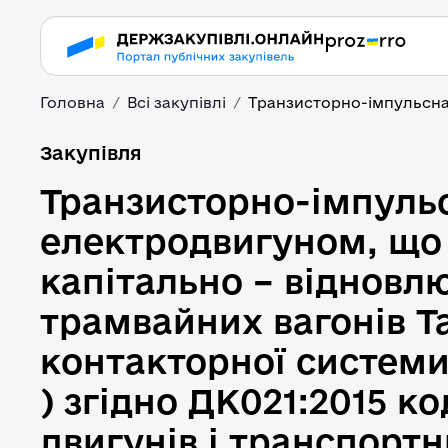
Головна
Всі закупівлі
Транзисторно-імпульсна 
Транзисторно-імпульс
Закупівля
Транзисторно-імпуль
електродвигуном, що
капітально – віднов
трамвайних вагонів T
контакторної системи
) згідно ДК021:2015 к
двигунів і транспортн