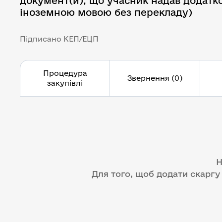
документ(и), що учасник надав додатк
іноземною мовою без перекладу)
Підписано КЕП/ЕЦП
Процедура
Звернення (0)
закупівлі
Н
Для того, щоб додати скаргу