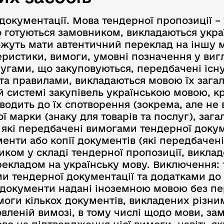
документації. Мова тендерної пропозиції – 
о готуються замовником, викладаються укр
жуть мати автентичний переклад на іншу м
ристики, вимоги, умовні позначення у вигл
слугами, що закуповуються, передбачені і
а правилами, викладаються мовою їх загал
 системі закупівель українською мовою, к
зводить до їх спотворення (зокрема, але не
ї марки (знаку для товарів та послуг), заг
 які передбачені вимогами тендерної докум
нти або копії документів (які передбачен
ником у складі тендерної пропозиції, викла
рекладом на українську мову. Виключення: 
и тендерної документації та додатками до н
і документи надані іноземною мовою без пе
оги кількох документів, викладених різни
овленій вимозі, в тому числі щодо мови, за