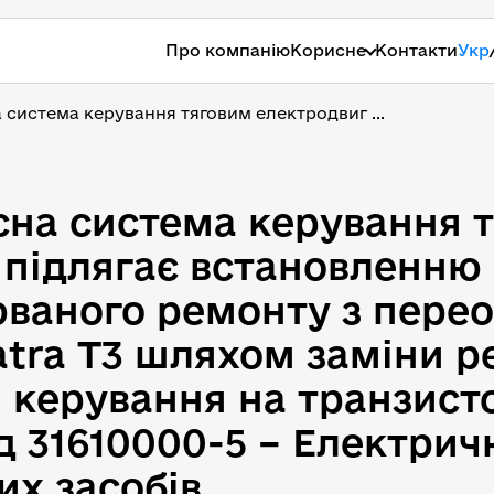
Про компанію
Корисне
Контакти
Укр
система керування тяговим електродвиг ...
на система керування тя
сна система керування 
 підлягає встановленню
люваного ремонту з пер
atra Т3 шляхом заміни р
 керування на транзист
од 31610000-5 – Електри
их засобів