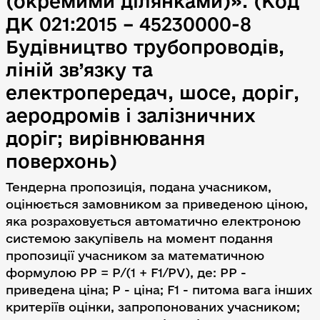
(окремими ділянками)». (Код
ДК 021:2015 – 45230000-8
Будівництво трубопроводів,
ліній зв’язку та
електропередач, шосе, доріг,
аеродромів і залізничних
доріг; вирівнювання
поверхонь)
Тендерна пропозиція, подана учасником,
оцінюється замовником за приведеною ціною,
яка розраховується автоматично електроною
системою закупівель на момент подання
пропозиції учасником за математичною
формулою PP = P/(1 + F1/PV), де: PP -
приведена ціна; P - ціна; F1 - питома вага інших
критеріїв оцінки, запропонованих учасником;