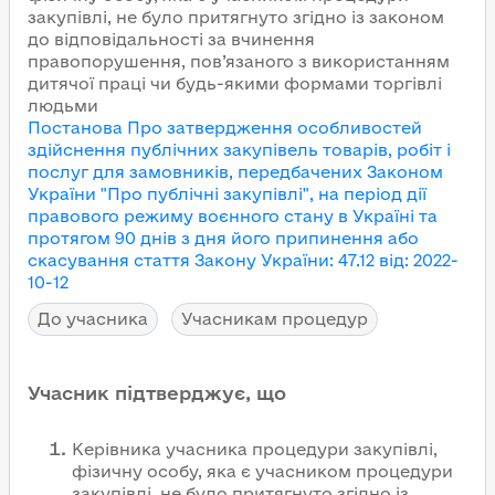
закупівлі, не було притягнуто згідно із законом
до відповідальності за вчинення
правопорушення, пов’язаного з використанням
дитячої праці чи будь-якими формами торгівлі
людьми
Постанова Про затвердження особливостей
здійснення публічних закупівель товарів, робіт і
послуг для замовників, передбачених Законом
України "Про публічні закупівлі", на період дії
правового режиму воєнного стану в Україні та
протягом 90 днів з дня його припинення або
скасування
стаття Закону України
:
47.12
від
:
2022-
10-12
До учасника
Учасникам процедур
Учасник підтверджує, що
Керівника учасника процедури закупівлі,
фізичну особу, яка є учасником процедури
закупівлі, не було притягнуто згідно із