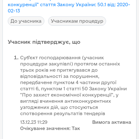
конкуренції"
стаття Закону України
:
50.1
від
:
2020-
02-13
До учасника
Учасникам процедур
Учасник підтверджує, що
Суб’єкт господарювання (учасник
процедури закупівлі) протягом останніх
трьох років не притягувався до
відповідальності за порушення,
передбачене пунктом 4 частини другої
статті 6, пунктом 1 статті 50 Закону України
"Про захист економічної конкуренції", у
вигляді вчинення антиконкурентних
узгоджених дій, що стосуються
спотворення результатів тендерів
13.12.23
11:29
Вимога активна
Очікуване значення:
Так