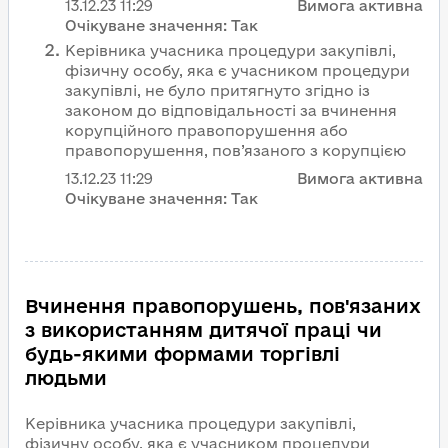
13.12.23
11:29
Вимога активна
Очікуване значення:
Так
Керівника учасника процедури закупівлі,
фізичну особу, яка є учасником процедури
закупівлі, не було притягнуто згідно із
законом до відповідальності за вчинення
корупційного правопорушення або
правопорушення, пов’язаного з корупцією
13.12.23
11:29
Вимога активна
Очікуване значення:
Так
Вчинення правопорушень, пов'язаних
з використанням дитячої праці чи
будь-якими формами торгівлі
людьми
Керівника учасника процедури закупівлі,
фізичну особу, яка є учасником процедури