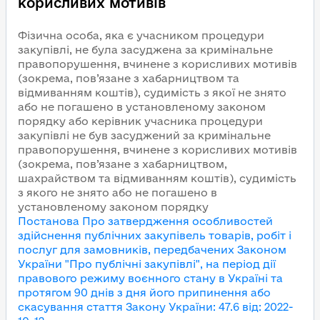
корисливих мотивів
Фізична особа, яка є учасником процедури
закупівлі, не була засуджена за кримінальне
правопорушення, вчинене з корисливих мотивів
(зокрема, пов’язане з хабарництвом та
відмиванням коштів), судимість з якої не знято
або не погашено в установленому законом
порядку або керівник учасника процедури
закупівлі не був засуджений за кримінальне
правопорушення, вчинене з корисливих мотивів
(зокрема, пов’язане з хабарництвом,
шахрайством та відмиванням коштів), судимість
з якого не знято або не погашено в
установленому законом порядку
Постанова Про затвердження особливостей
здійснення публічних закупівель товарів, робіт і
послуг для замовників, передбачених Законом
України "Про публічні закупівлі", на період дії
правового режиму воєнного стану в Україні та
протягом 90 днів з дня його припинення або
скасування
стаття Закону України
:
47.6
від
:
2022-