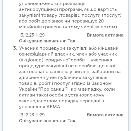
уповноваженого з реалізації
антикорупційної програми, якщо вартість
закупівлі товару (товарів), послуги (послуг)
або робіт дорівнює чи перевищує 20
мільйонів гривень (у тому числі за лотом)
13.12.23
11:29
Вимога активна
Очікуване значення:
Так
Учасник процедури закупівлі або кінцевий
бенефіціарний власник, член або учасник
(акціонер) юридичної особи — учасника
процедури закупівлі не є особою, до якої
застосовано санкцію у вигляді заборони на
здійснення у неї публічних закупівель
товарів, робіт і послуг згідно із Законом
України "Про санкції", крім випадку, коли
активи такої особи в установленому
законодавством порядку передані в
управління АРМА
13.12.23
11:29
Вимога активна
Очікуване значення:
Так