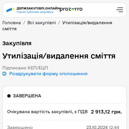
Головна
Всі закупівлі
Утилізація/видалення
сміття
Утилізація/видалення с
Закупівля
Утилізація/видалення сміття
Підписано КЕП/ЕЦП
Роздрукувати форму оголошення
ЗАВЕРШЕНА
2 913,12 грн.
Очікувана вартість закупівлі, з ПДВ
Завершено
23.10.2024
12:44