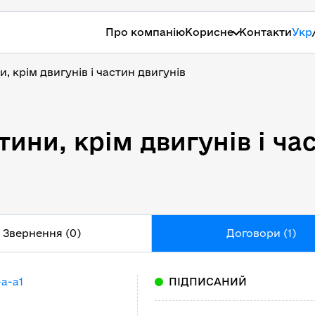
Про компанію
Корисне
Контакти
Укр
, крім двигунів і частин двигунів
тини, крім двигунів і ча
тини, крім двигунів і ча
Звернення (0)
Договори (1)
-a-a1
ПІДПИСАНИЙ