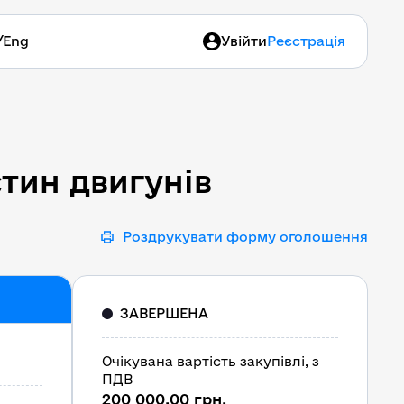
/
Eng
Увійти
Реєстрація
стин двигунів
стин двигунів
Роздрукувати форму оголошення
ЗАВЕРШЕНА
Очікувана вартість закупівлі, з
ПДВ
200 000,00 грн.