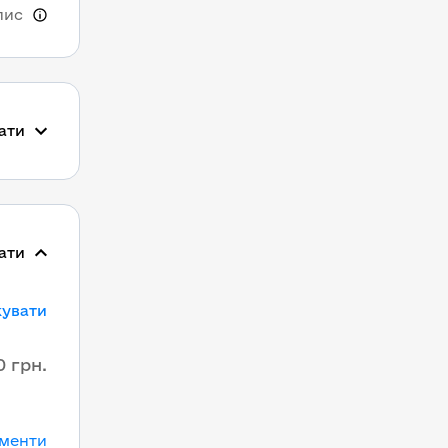
пис
ати
ати
кувати
0 грн.
ументи