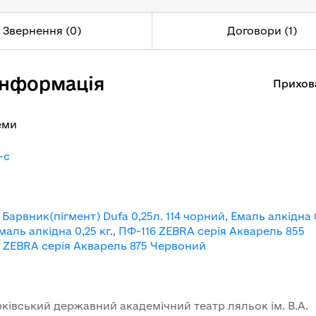
Звернення (0)
Договори (1)
інформація
Прихов
еми
-c
 Барвник(пігмент) Dufa 0,25л. 114 чорний, Емаль алкідна 
маль алкідна 0,25 кг., ПФ-116 ZEBRA серія Акварель 855
16 ZEBRA серія Акварель 875 Червоний
івський державний академічний театр ляльок ім. В.А.