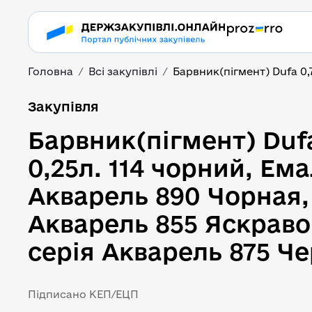
Головна
Всі закупівлі
Барвник(пігмент) Dufa 0,7
Барвник(пігмент) Dufa
Закупівля
Барвник(пігмент) Dufa
0,25л. 114 чорний, Ема
Акварель 890 Чорная, 
Акварель 855 Яскраво
серія Акварель 875 Ч
Підписано КЕП/ЕЦП