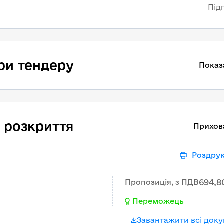
Під
ри тендеру
Показ
 розкриття
Прихов
Роздру
694,8
Пропозиція, з ПДВ
Переможець
Завантажити всі док