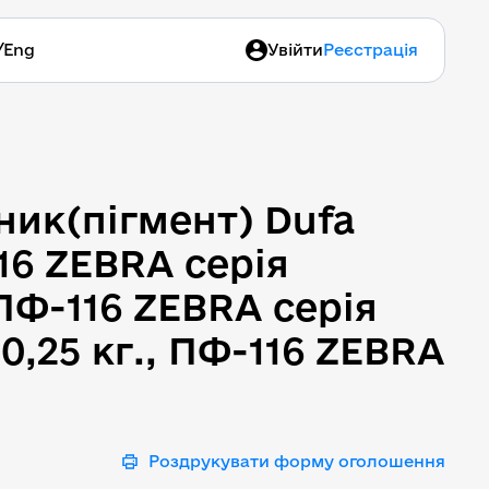
/
Eng
Увійти
Реєстрація
вник(пігмент) Dufa 0,25л
вник(пігмент) Dufa
116 ZEBRA серія
 ПФ-116 ZEBRA серія
,25 кг., ПФ-116 ZEBRA
Роздрукувати форму оголошення