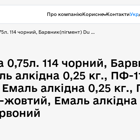
Про компанію
Корисне
Контакти
Укр
5л. 114 чорний, Барвник(пігмент) Du ...
 0,75л. 114 чорний, Бар
 0,75л. 114 чорний, Бар
ль алкідна 0,25 кг., ПФ-
Емаль алкідна 0,25 кг.,
-жовтий, Емаль алкідна 0
ервоний