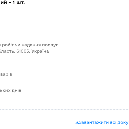
й – 1 шт.
 робіт чи надання послуг
бласть, 61005, Україна
варів
ських днів
Завантажити всі док