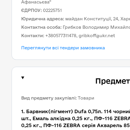
Афанасьєва“
ЄДРПОУ
:
02225751
Юридична адреса
:
майдан Конституції, 24, Харк
Контактна особа
:
Грибков Володимир Михайл
Контакти
:
+380577311478, gribkoff@ukr.net
Переглянути всі тендери замовника
Предмет 
Вид предмету закупівлі
:
Товари
1
.
Барвник(пігмент) Dufa 0,75л. 114 чорний
шт., Емаль алкідна 0,25 кг., ПФ-116 ZEBR
0,25 кг., ПФ-116 ZEBRA серія Акварель 85