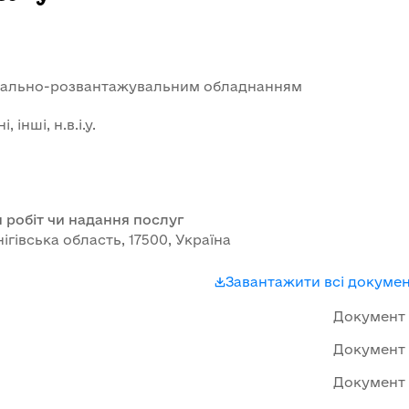
жувально-розвантажувальним обладнанням
інші, н.в.і.у.
 робіт чи надання послуг
ігівська область, 17500, Україна
Завантажити всі докуме
Документ
Документ
Документ