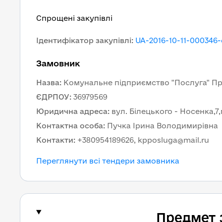
Спрощені закупівлі
Ідентифікатор закупівлі
:
UA-2016-10-11-000346-
Замовник
Назва
:
Комунальне підприємство "Послуга" При
ЄДРПОУ
:
36979569
Юридична адреса
:
вул. Білецького - Носенка,7,
Контактна особа
:
Пучка Ірина Володимирівна
Контакти
:
+380954189626, kpposluga@mail.ru
Переглянути всі тендери замовника
Предмет 