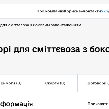
Про компанію
Корисне
Контакти
Укр
 для сміттєвоза з боковим завантаженням
орі для сміттєвоза з б
орі для сміттєвоза з б
Вимоги (0)
Скарги (0)
Договори (
нформація
Приховати