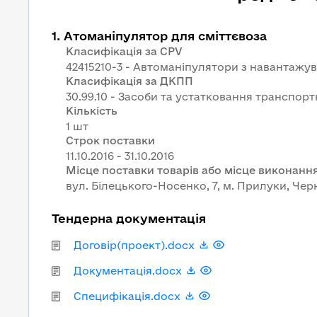
1
.
Атоманіпулятор для сміттєвоза
Класифікація за CPV
42415210-3 - Автоманіпулятори з наванта
Класифікація за ДКПП
30.99.10 - Засоби та устатковання транспортні, 
Кількість
1 шт
Строк поставки
Місце поставки товарів або місце виконання
вул. Білецького-Носенко, 7, м. Прилуки, Черн
Тендерна документація
Договір(проект).docx
Документація.docx
Специфікація.docx